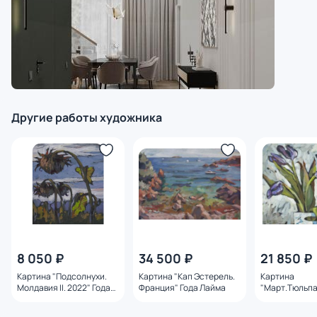
Другие работы художника
8 050 ₽
34 500 ₽
21 850 ₽
Картина "Подсолнухи.
Картина "Кап Эстерель.
Картина
Молдавия II. 2022" Года
Франция" Года Лайма
"Март.Тюльпа
Лайма
Лайма