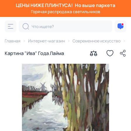
ЦЕНЫ НИЖЕ ПЛИНТУСА!
Но выше паркета
Горячая распродажа светильников
Главная
Интернет-магазин
Современное искусство
К
Картина "Ива" Года Лайма