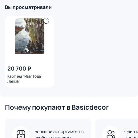
Вы просматривали
20 700 ₽
Картина "Ива" Года
Лайма
Почему покупают в Basicdecor
Большой ассортимент с
Один к
удобным поиском
менед