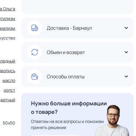
а Ольга
нтилизм
Доставка - Барнаул
мализм
кусство
Обмен и возврат
бледный
ивопись
Способы оплаты
масло
холст
цветный
Нужно больше информации
о товаре?
Ответим на все вопросы и поможем
50х50
принять решение