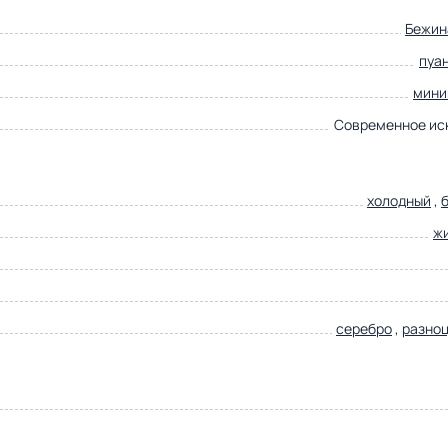
Бежин
пуа
мини
Современное ис
холодный
,
ж
серебро
,
разно