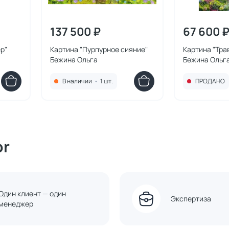
137 500 ₽
67 600 
р"
Картина "Пурпурное сияние"
Картина "Тра
Бежина Ольга
Бежина Ольг
В наличии
•
1 шт.
ПРОДАНО
or
Один клиент — один
Экспертиза
менеджер