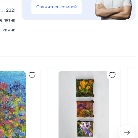
Свяжитесь со мной
2021
е пятна
,
камни