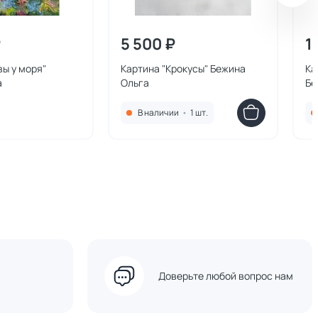
₽
5 500 ₽
1
вы у моря"
Картина "Крокусы" Бежина
Ка
а
Ольга
Бе
В наличии
•
1 шт.
Доверьте любой вопрос нам