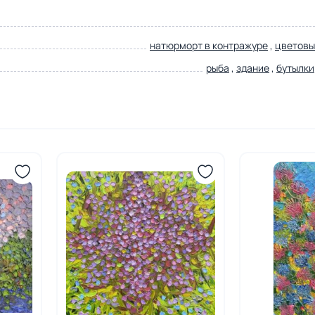
натюрморт в контражуре
,
цветовы
рыба
,
здание
,
бутылки