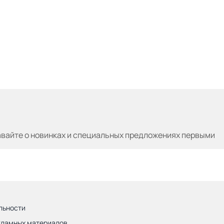
авайте
о новинках и специальных предложениях первыми
льности
кламных материалов