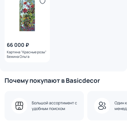
66 000 ₽
Картина "Красные розы"
Бежина Ольга
Почему покупают в Basicdecor
Большой ассортимент с
Один к
удобным поиском
менед