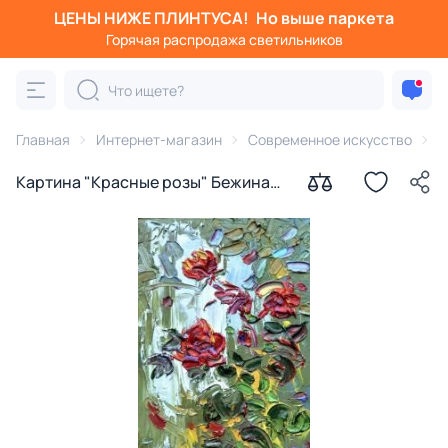
ЦЕНЫ НИЖЕ ПЛИНТУСА!
Но выше паркета
Горячая распродажа светильников
Главная
Интернет-магазин
Современное искусство
К
Картина "Красные розы" Бежина
Ольга