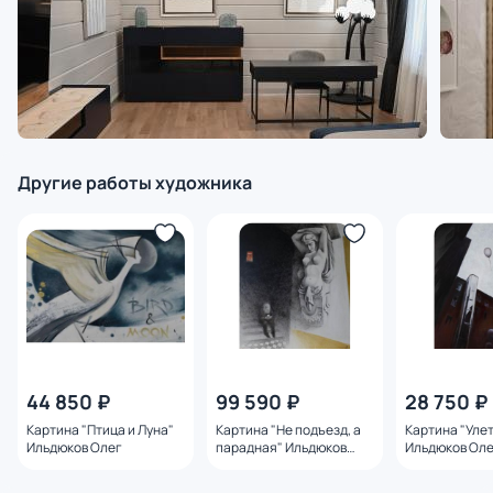
Другие работы художника
44 850 ₽
99 590 ₽
28 750 ₽
Картина "Птица и Луна"
Картина "Не подъезд, а
Картина "Уле
Ильдюков Олег
парадная" Ильдюков
Ильдюков Ол
Олег