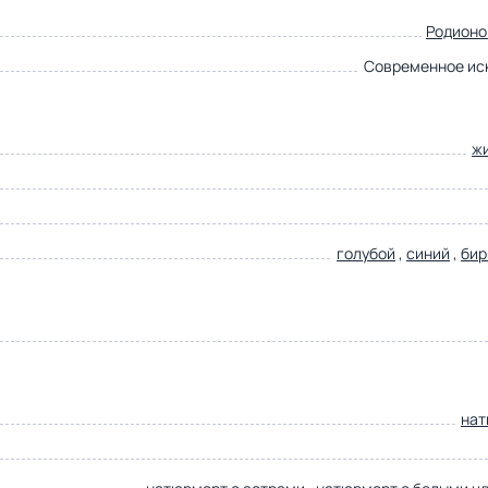
Родионо
Современное ис
ж
голубой
,
синий
,
бир
нат