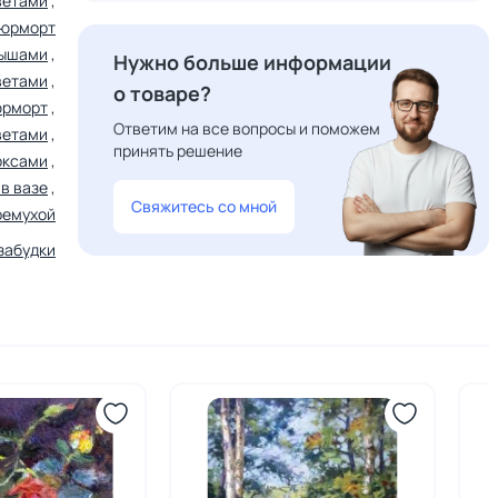
ветами
,
тюрморт
дышами
,
Нужно больше информации
ветами
,
о товаре?
юрморт
,
Ответим на все вопросы и поможем
ветами
,
принять решение
оксами
,
в вазе
,
Свяжитесь со мной
ремухой
забудки