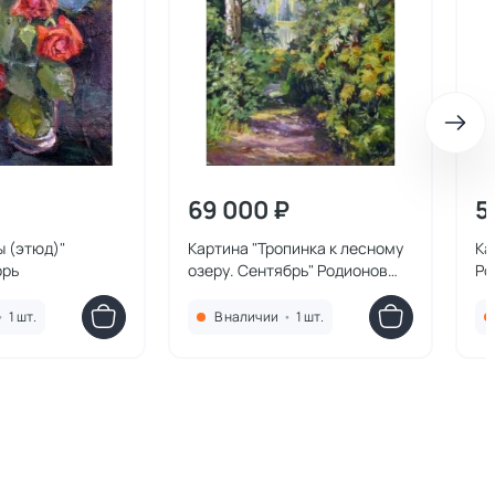
69 000 ₽
5
ы (этюд)"
Картина "Тропинка к лесному
Ка
орь
озеру. Сентябрь" Родионов
Ро
Игорь
•
1 шт.
В наличии
•
1 шт.