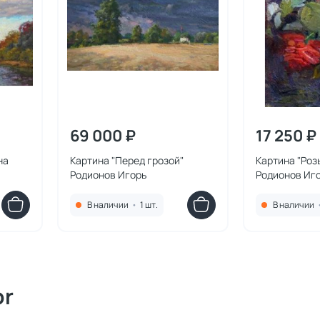
69 000 ₽
17 250 ₽
на
Картина "Перед грозой"
Картина "Роз
Родионов Игорь
Родионов Иг
В наличии
•
1 шт.
В наличии
or