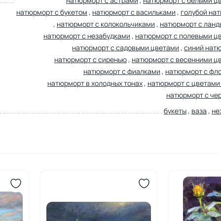
натюрморт с астрами
,
натюрморт с белыми ц
натюрморт с букетом
,
натюрморт с васильками
,
голубой на
,
натюрморт с колокольчиками
,
натюрморт с лан
натюрморт с незабудками
,
натюрморт с полевыми ц
натюрморт с садовыми цветами
,
синий нат
натюрморт с сиренью
,
натюрморт с весенними ц
натюрморт с фиалками
,
натюрморт с фл
натюрморт в холодных тонах
,
натюрморт с цветами 
натюрморт с че
букеты
,
ваза
,
не