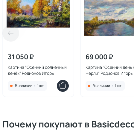
31 050 ₽
69 000 ₽
Картина "Осенний солнечный
Картина "Осенний день 
денёк" Родионов Игорь
Нерли" Родионов Игорь
В наличии
•
1 шт.
В наличии
•
1 шт.
Почему покупают в Basicdec