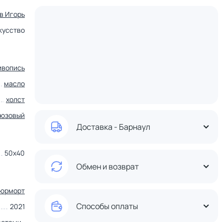
в Игорь
кусство
ивопись
масло
холст
юзовый
Доставка - Барнаул
50х40
Обмен и возврат
юрморт
Способы оплаты
2021