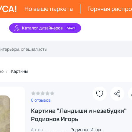
УСА!
Но выше паркета
Горячая распр
Каталог дизайнеров
во
Картины
0 отзывов
Картина "Ландыши и незабудки"
Родионов Игорь
Автор
Родионов Игорь