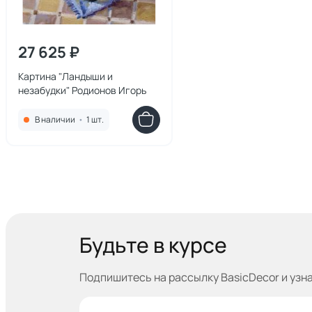
27 625 ₽
Картина "Ландыши и
незабудки" Родионов Игорь
В наличии
•
1 шт.
Будьте в курсе
Подпишитесь на рассылку BasicDecor и узн