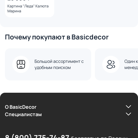
Картина "Леда" Калюта
Марина
Почему покупают в Basicdecor
Большой ассортимент с
Один к
удобным поиском
менед
О BasicDecor
Cпециалистам
8 (800) 775-74-87