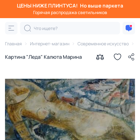
ЦЕНЫ НИЖЕ ПЛИНТУСА!
Но выше паркета
Горячая распродажа светильников
Главная
Интернет-магазин
Современное искусство
К
Картина "Леда" Калюта Марина