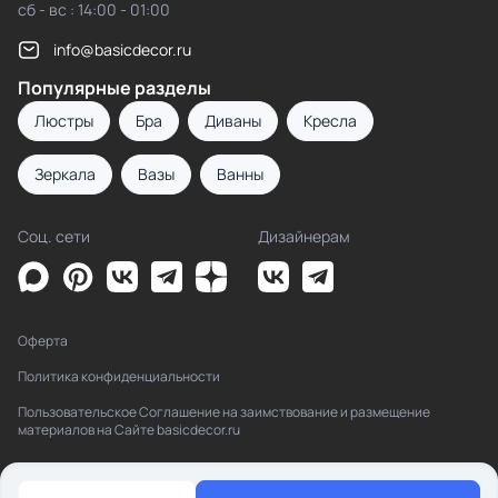
сб - вс : 14:00 - 01:00
info@basicdecor.ru
Популярные разделы
Люстры
Бра
Диваны
Кресла
Зеркала
Вазы
Ванны
Соц. сети
Дизайнерам
Оферта
Политика конфиденциальности
Пользовательское Соглашение на заимствование и размещение
материалов на Сайте basicdecor.ru