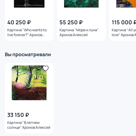
40 250 ₽
55 250 ₽
115 000 
Картина "Who wants to
Картина "Море и луна"
Картина "All y
live forever?" Аронов
Аронов Алексей
love" Аронов 
Алексей
Вы просматривали
33 150 ₽
Картина "В летнем
солнце" Аронов Алексей