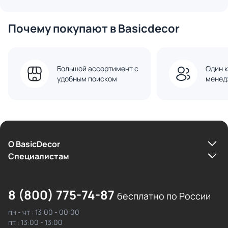
Почему покупают в Basicdecor
Большой ассортимент с
Один к
удобным поиском
менед
О BasicDecor
Cпециалистам
8 (800) 775-74-87
бесплатно по России
пн - чт : 13:00 - 00:00
пт : 13:00 - 13:00