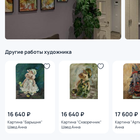
Другие работы художника
16 640 ₽
16 640 ₽
17 600 ₽
Картина "Барышня"
Картина "Скворечник"
Картина "Арт
Швед Анна
Швед Анна
Анна