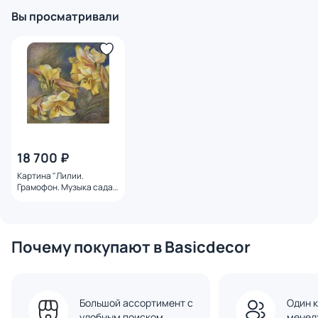
Вы просматривали
18 700 ₽
Картина "Лилии.
Грамофон. Музыка сада"
Швед Анна
Почему покупают в Basicdecor
Большой ассортимент с
Один к
удобным поиском
менед