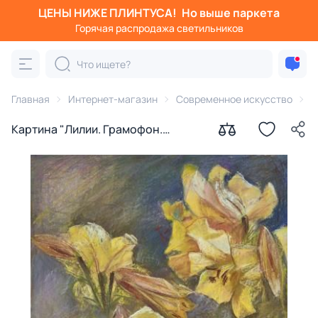
ЦЕНЫ НИЖЕ ПЛИНТУСА!
Но выше паркета
Горячая распродажа светильников
Главная
Интернет-магазин
Современное искусство
К
Картина "Лилии. Грамофон.
Музыка сада" Швед Анна