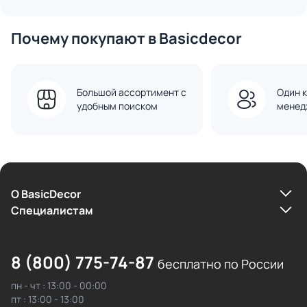
Почему покупают в Basicdecor
Большой ассортимент с
Один к
удобным поиском
менед
О BasicDecor
Cпециалистам
8 (800) 775-74-87
бесплатно по России
пн - чт : 13:00 - 00:00
пт : 13:00 - 13:00