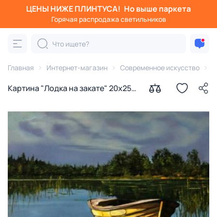
ЦЕНЫ НИЖЕ ПЛИНТУСА!
Но выше паркета
Горячая распродажа светильников
Главная
Интернет-магазин
Современное искусство
К
Картина "Лодка на закате" 20х25
Аронов Алексей