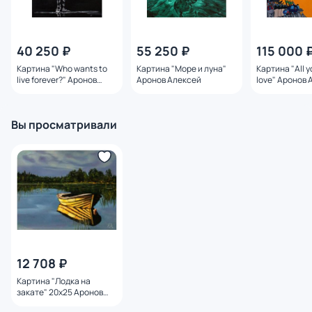
40 250 ₽
55 250 ₽
115 000 
Картина "Who wants to
Картина "Море и луна"
Картина "All y
live forever?" Аронов
Аронов Алексей
love" Аронов 
Алексей
Вы просматривали
12 708 ₽
Картина "Лодка на
закате" 20х25 Аронов
Алексей