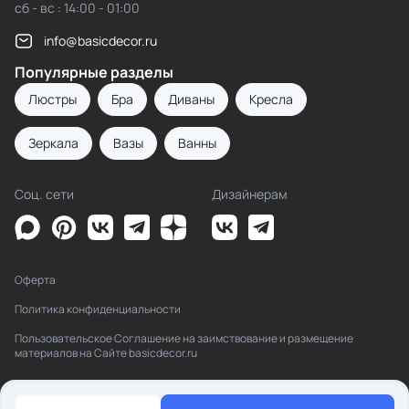
сб - вс : 14:00 - 01:00
info@basicdecor.ru
Популярные разделы
Люстры
Бра
Диваны
Кресла
Зеркала
Вазы
Ванны
Соц. сети
Дизайнерам
Оферта
Политика конфиденциальности
Пользовательское Соглашение на заимствование и размещение
материалов на Сайте basicdecor.ru