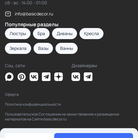
сб - вс : 14:00 - 01:00
info@basicdecor.ru
Популярные разделы
Люстры
Бра
Диваны
Кресла
Зеркала
Вазы
Ванны
Соц. сети
Дизайнерам
Оферта
Политика конфиденциальности
Пользовательское Соглашение на заимствование и размещение
материалов на Сайте basicdecor.ru