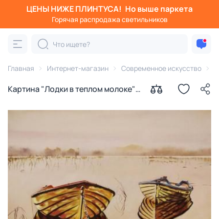
ЦЕНЫ НИЖЕ ПЛИНТУСА!
Но выше паркета
Горячая распродажа светильников
Главная
Интернет-магазин
Современное искусство
К
Картина "Лодки в теплом молоке"
Аронов Алексей