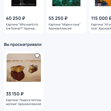
40 250 ₽
55 250 ₽
115 000 
Картина "Who wants to
Картина "Море и луна"
Картина "All y
live forever?" Аронов
Аронов Алексей
love" Аронов 
Алексей
Вы просматривали
33 150 ₽
Картина "Лодки в теплом
молоке" Аронов Алексей