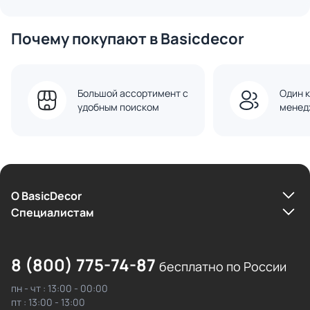
Почему покупают в Basicdecor
Большой ассортимент с
Один к
удобным поиском
менед
О BasicDecor
Cпециалистам
8 (800) 775-74-87
бесплатно по России
пн - чт : 13:00 - 00:00
пт : 13:00 - 13:00