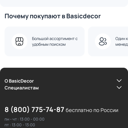
Почему покупают в Basicdecor
Большой ассортимент с
Один к
удобным поиском
менед
О BasicDecor
Cпециалистам
8 (800) 775-74-87
бесплатно по России
пн - чт : 13:00 - 00:00
пт : 13:00 - 13:00