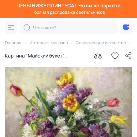
ЦЕНЫ НИЖЕ ПЛИНТУСА!
Но выше паркета
Горячая распродажа светильников
Главная
Интернет-магазин
Современное искусство
К
Картина "Майский букет"
Родионов Игорь