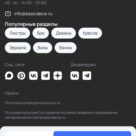
сб - вс : 14:00 - 01:00
info@basicdecor.ru
Популярные разделы
Люстры
Бра
Диваны
Кресла
Зеркала
Вазы
Ванны
Соц. сети
Дизайнерам
Оферта
Политика конфиденциальности
Пользовательское Соглашение на заимствование и размещение
материалов на Сайте basicdecor.ru