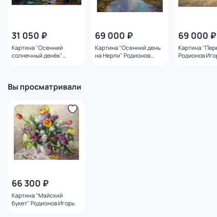
31 050 ₽
69 000 ₽
69 000 ₽
Картина "Осенний
Картина "Осенний день
Картина "Пер
солнечный денёк"
на Нерли" Родионов
Родионов Иго
Родионов Игорь
Игорь
Вы просматривали
66 300 ₽
Картина "Майский
букет" Родионов Игорь