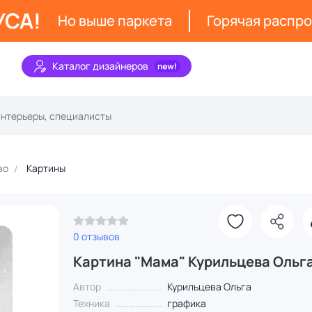
УСА!
Но выше паркета
Горячая распр
Каталог дизайнеров
во
Картины
0 отзывов
Картина "Мама" Курильцева Ольг
Автор
Курильцева Ольга
Техника
графика