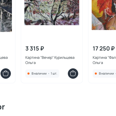
3 315 ₽
17 250 ₽
ьцева
Картина "Вечер" Курильцева
Картина "Фал
Ольга
Ольга
В наличии
•
1 шт.
В наличии
or