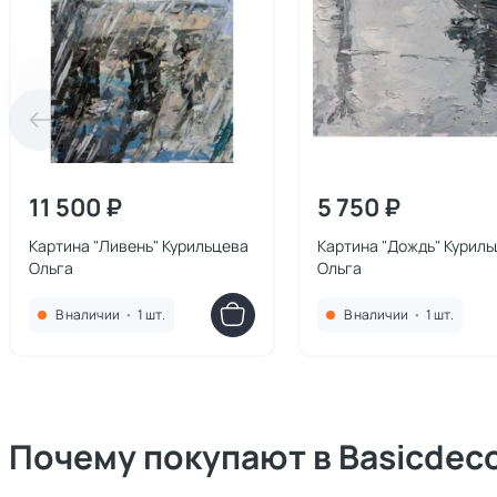
11 500 ₽
5 750 ₽
Картина "Ливень" Курильцева
Картина "Дождь" Курил
Ольга
Ольга
В наличии
•
1 шт.
В наличии
•
1 шт.
Почему покупают в Basicdec