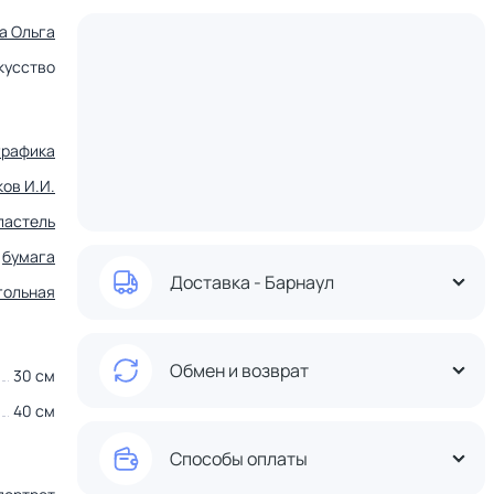
а Ольга
кусство
графика
ов И.И.
пастель
бумага
Доставка - Барнаул
гольная
Обмен и возврат
30 см
40 см
Способы оплаты