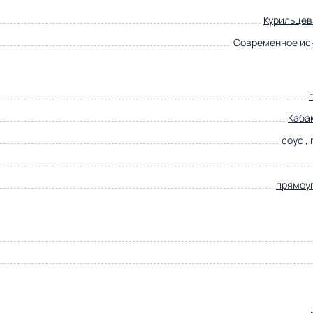
Курильцев
Современное ис
Кабак
соус
,
прямоу