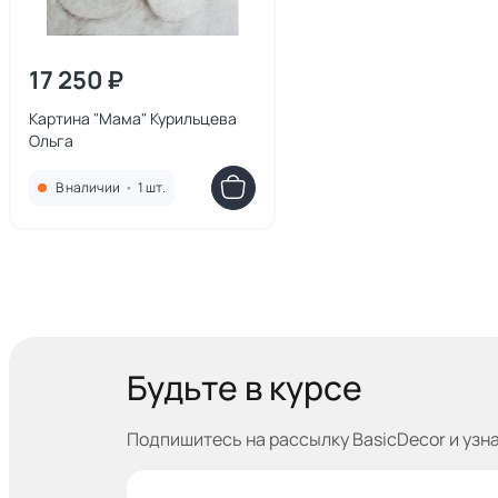
17 250 ₽
Картина "Мама" Курильцева
Ольга
В наличии
•
1 шт.
Будьте в курсе
Подпишитесь на рассылку BasicDecor и узн