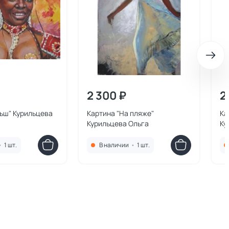
2 300 ₽
2
ьш" Курильцева
Картина "На пляже"
Ка
Курильцева Ольга
Ку
•
1 шт.
В наличии
•
1 шт.