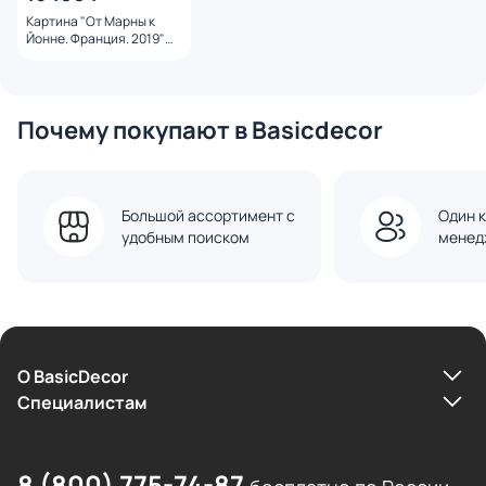
Картина "От Марны к
Йонне. Франция. 2019"
Года Лайма
Почему покупают в Basicdecor
Большой ассортимент с
Один к
удобным поиском
менед
О BasicDecor
Cпециалистам
8 (800) 775-74-87