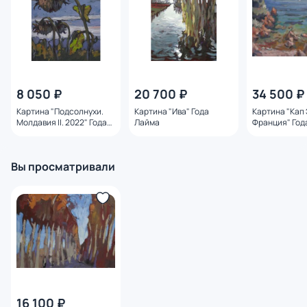
8 050 ₽
20 700 ₽
34 500 ₽
Картина "Подсолнухи.
Картина "Ива" Года
Картина "Кап
Молдавия II. 2022" Года
Лайма
Франция" Год
Лайма
Вы просматривали
16 100 ₽