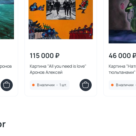
115 000 ₽
46 000 
Аронов
Картина "All you need is love"
Картина "На
Аронов Алексей
тюльпанами"
В наличии
•
1 шт.
В наличии
or