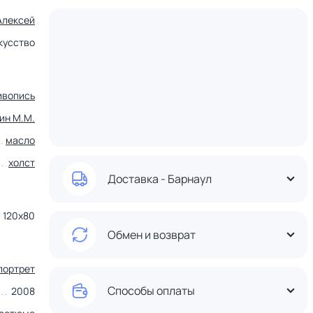
Алексей
кусство
ивопись
ин М.М.
масло
холст
Доставка - Барнаул
120х80
Обмен и возврат
портрет
Способы оплаты
2008