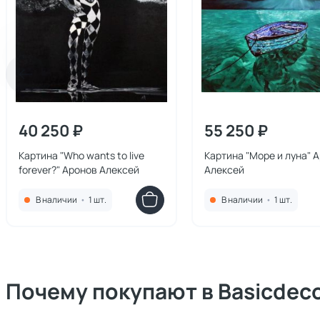
40 250 ₽
55 250 ₽
Картина "Who wants to live
Картина "Море и луна" 
forever?" Аронов Алексей
Алексей
В наличии
•
1 шт.
В наличии
•
1 шт.
Почему покупают в Basicdec