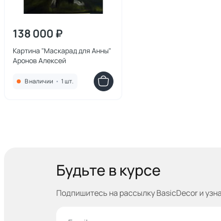
138 000 ₽
Картина "Маскарад для Анны"
Аронов Алексей
В наличии
•
1 шт.
Будьте в курсе
Подпишитесь на рассылку BasicDecor и узн