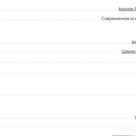
Аронов 
Современное ис
ж
Шемяк