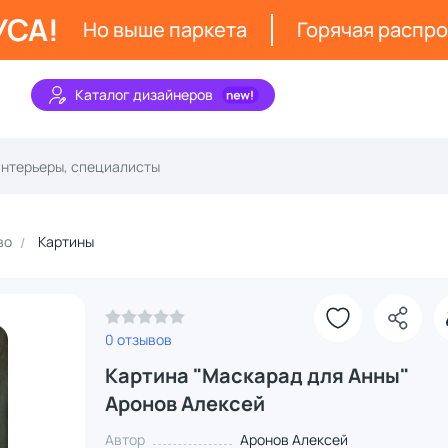
УСА!
Но выше паркета
Горячая распр
Каталог дизайнеров
во
Картины
0 отзывов
Картина "Маскарад для Анны"
Аронов Алексей
Автор
Аронов Алексей