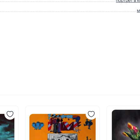
портрет в 
м