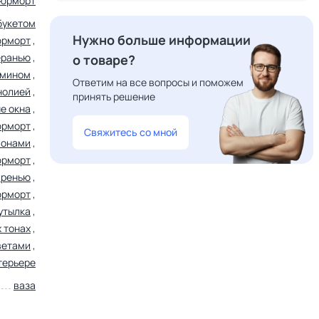
юрморт
букетом
Нужно больше информации
юрморт
,
еранью
,
о товаре?
смином
,
Ответим на все вопросы и поможем
нолией
,
принять решение
е окна
,
юрморт
,
Свяжитесь со мной
ионами
,
юрморт
,
иренью
,
юрморт
,
утылка
,
 тонах
,
ветами
,
терьере
ваза