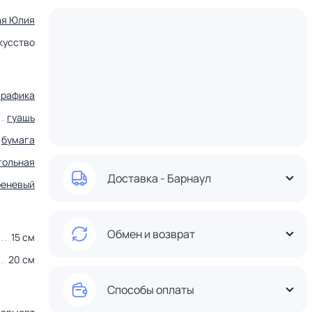
ая Юлия
кусство
графика
гуашь
бумага
гольная
Доставка - Барнаул
реневый
Обмен и возврат
15 см
20 см
Способы оплаты