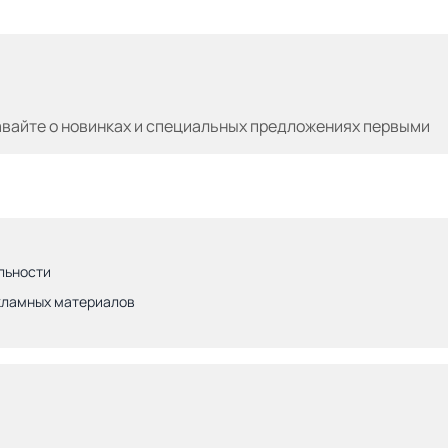
авайте
о новинках и специальных предложениях первыми
льности
кламных материалов