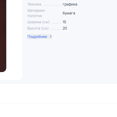
Техника
графика
Материал
бумага
полотна
Ширина (см)
15
Высота (см)
20
Подробнее