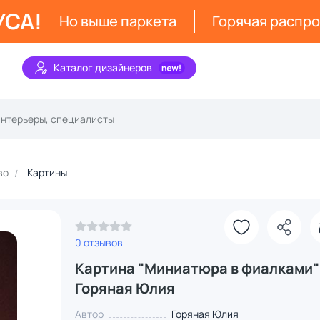
УСА!
Но выше паркета
Горячая распр
Каталог дизайнеров
во
Картины
0 отзывов
Картина "Миниатюра в фиалками"
Горяная Юлия
Автор
Горяная Юлия