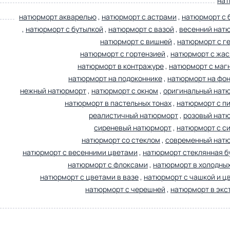
нат
натюрморт акварелью
,
натюрморт с астрами
,
натюрморт с 
,
натюрморт с бутылкой
,
натюрморт с вазой
,
весенний нат
натюрморт с вишней
,
натюрморт с г
натюрморт с гортензией
,
натюрморт с жа
натюрморт в контражуре
,
натюрморт с маг
натюрморт на подоконнике
,
натюрморт на фон
нежный натюрморт
,
натюрморт с окном
,
оригинальный нат
натюрморт в пастельных тонах
,
натюрморт с п
реалистичный натюрморт
,
розовый нат
сиреневый натюрморт
,
натюрморт с с
натюрморт со стеклом
,
современный нат
натюрморт с весенними цветами
,
натюрморт стеклянная б
натюрморт с флоксами
,
натюрморт в холодных
натюрморт с цветами в вазе
,
натюрморт с чашкой и ц
натюрморт с черешней
,
натюрморт в экс