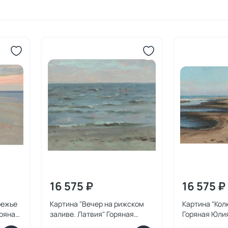
16 575 ₽
16 575 ₽
режье
Картина "Вечер на рижском
Картина "Кол
ряная
заливе. Латвия" Горяная
Горяная Юли
Юлия