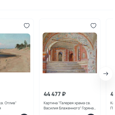
44 477 ₽
4
ка. Отлив"
Картина "Галерея храма св.
Ка
я
Василия Блаженного" Горяная
Пл
Юлия
Ю