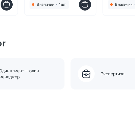
В наличии
•
1 шт.
В наличии
or
Один клиент — один
Экспертиза
менеджер