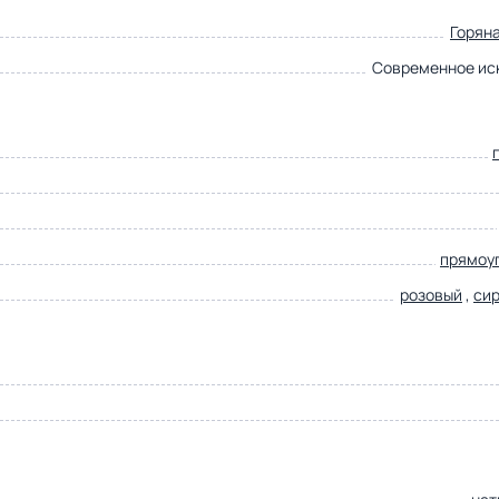
Горян
Современное ис
прямоу
розовый
,
си