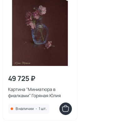
49 725 ₽
Картина "Миниатюра в
фиалками" Горяная Юлия
В наличии
•
1 шт.