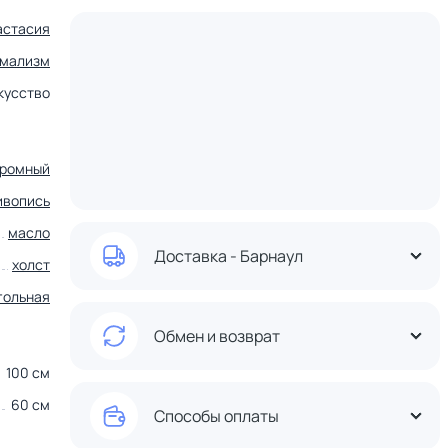
астасия
мализм
кусство
ромный
ивопись
масло
Доставка - Барнаул
холст
гольная
Обмен и возврат
100 см
60 см
Способы оплаты