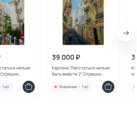
₽
39 000 ₽
3
статься нельзя
Картина "Расстаться нельзя
Ка
 Отришко
быть вместе 2" Отришко
кл
Анастасия
•
1 шт.
В наличии
•
1 шт.