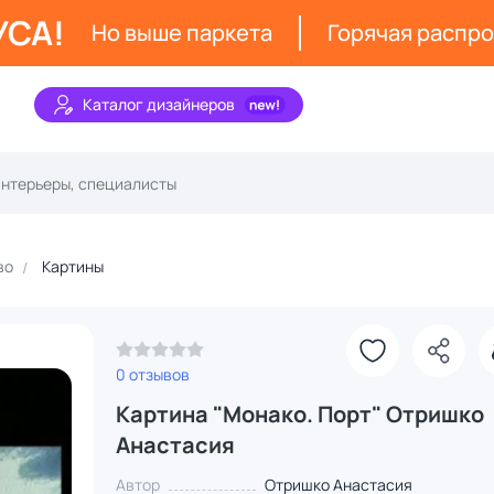
УСА!
Но выше паркета
Горячая распр
Каталог дизайнеров
во
Картины
0 отзывов
Картина "Монако. Порт" Отришко
Анастасия
Автор
Отришко Анастасия