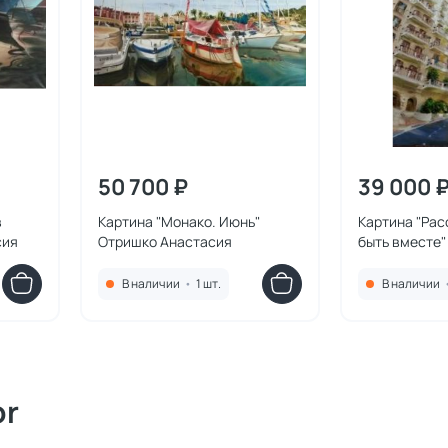
50 700 ₽
39 000 
в
Картина "Монако. Июнь"
Картина "Рас
сия
Отришко Анастасия
быть вместе"
Анастасия
В наличии
•
1 шт.
В наличии
or