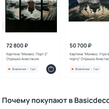
72 800 ₽
50 700 ₽
Картина "Монако. Порт 2"
Картина "Монако. Утро 
Отришко Анастасия
порту" Отришко Анаста
В наличии
•
1 шт.
В наличии
•
1 шт.
Почему покупают в Basicdec