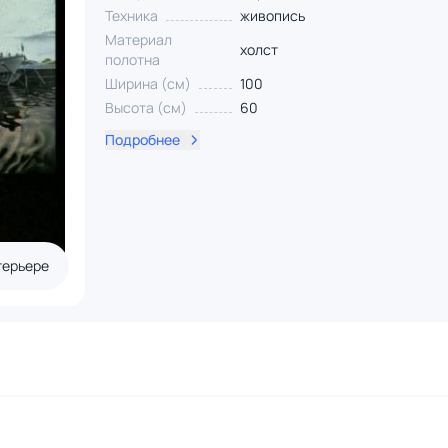
Техника
живопись
Материал
холст
полотна
Ширина (см)
100
Высота (см)
60
Подробнее
терьере