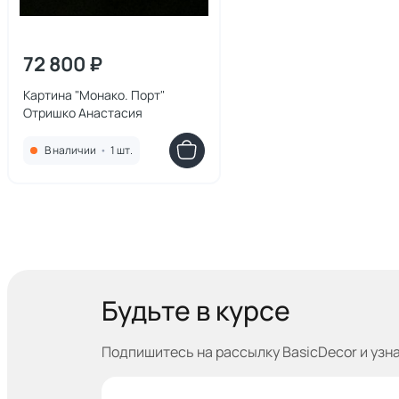
72 800 ₽
Картина "Монако. Порт"
Отришко Анастасия
В наличии
•
1 шт.
Будьте в курсе
Подпишитесь на рассылку BasicDecor и узн