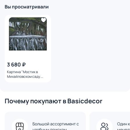
Вы просматривали
3 680 ₽
Картина "Мостик в
Михайловском саду.
Петербург" Года Лайма
Почему покупают в Basicdecor
Большой ассортимент с
Один к
удобным поиском
менед