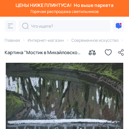
ЦЕНЫ НИЖЕ ПЛИНТУСА!
Но выше паркета
Горячая распродажа светильников
Главная
Интернет-магазин
Современное искусство
К
Картина "Мостик в Михайловском
саду. Петербург" Года Лайма