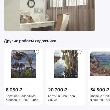
Другие работы художника
8 050 ₽
20 700 ₽
34 500 ₽
Картина "Подсолнухи.
Картина "Ива" Года
Картина "Кап
Молдавия II. 2022" Года
Лайма
Франция" Год
Лайма