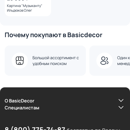
Картина "Музыканту"
Ильдюков Олег
Почему покупают в Basicdecor
Большой ассортимент с
Один к
удобным поиском
менед
О BasicDecor
Cпециалистам
8 (800) 775-74-87