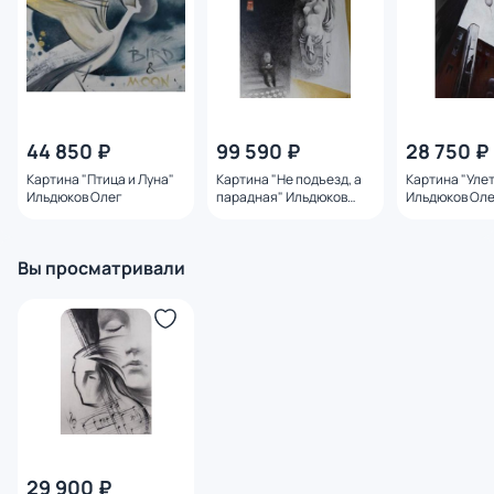
44 850 ₽
99 590 ₽
28 750 ₽
Картина "Птица и Луна"
Картина "Не подъезд, а
Картина "Уле
Ильдюков Олег
парадная" Ильдюков
Ильдюков Ол
Олег
Вы просматривали
29 900 ₽