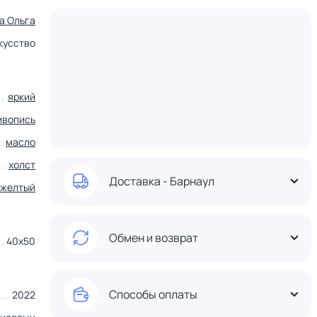
а Ольга
кусство
яркий
ивопись
масло
холст
Доставка - Барнаул
желтый
Обмен и возврат
40х50
Способы оплаты
2022