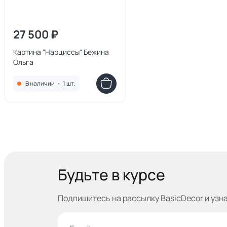
27 500 ₽
Картина "Нарциссы" Бежина
Ольга
В наличии
•
1 шт.
Будьте в курсе
Подпишитесь на рассылку BasicDecor и узн