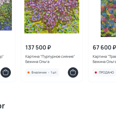
137 500 ₽
67 600 
р"
Картина "Пурпурное сияние"
Картина "Тра
Бежина Ольга
Бежина Ольг
В наличии
•
1 шт.
ПРОДАНО
or