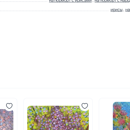
натюрморт с ирисами
,
натюрморт с нар
ирисы
,
н