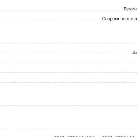
Бежин
Современное ис
ж