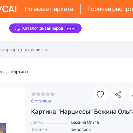
УСА!
Но выше паркета
Горячая распр
Каталог дизайнеров
во
Картины
0 отзывов
Картина "Нарциссы" Бежина Ольг
Автор
Бежина Ольга
Техника
живопись