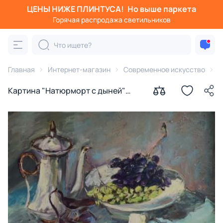
ЦЕНЫ НИЖЕ ПЛИНТУСА!
Но выше паркета
Горячая распродажа светильников
Главная
Интернет-магазин
Современное искусство
К
Картина "Натюрморт с дыней"
Швед Анна