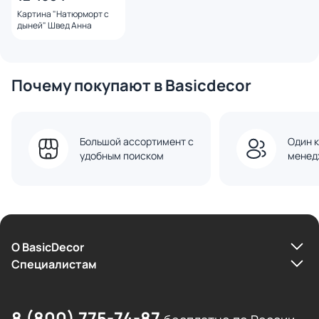
Картина "Натюрморт с
дыней" Швед Анна
Почему покупают в Basicdecor
Большой ассортимент с
Один к
удобным поиском
менед
О BasicDecor
Cпециалистам
8 (800) 775-74-87