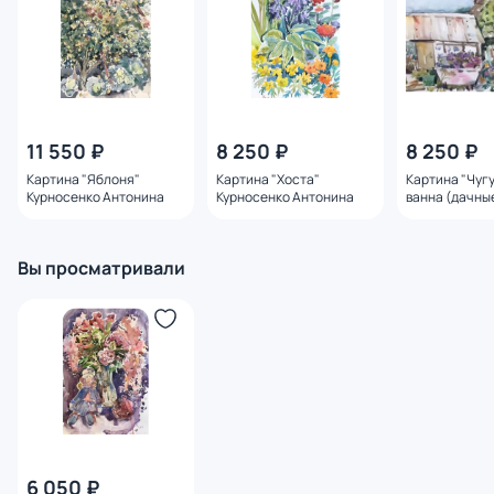
11 550 ₽
8 250 ₽
8 250 ₽
Картина "Яблоня"
Картина "Хоста"
Картина "Чуг
Курносенко Антонина
Курносенко Антонина
ванна (дачны
зарисовки)" 
Антонина
Вы просматривали
6 050 ₽