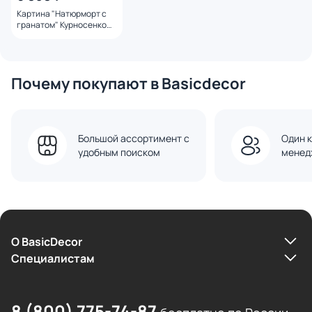
Картина "Натюрморт с
гранатом" Курносенко
Антонина
Почему покупают в Basicdecor
Большой ассортимент с
Один к
удобным поиском
менед
О BasicDecor
Cпециалистам
8 (800) 775-74-87