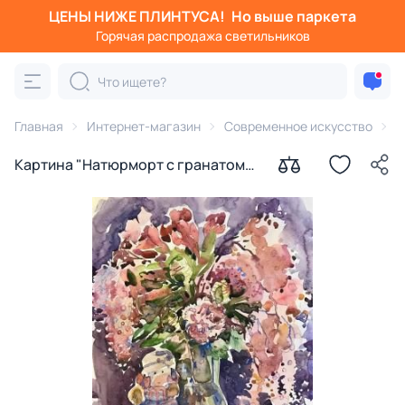
ЦЕНЫ НИЖЕ ПЛИНТУСА!
Но выше паркета
Горячая распродажа светильников
Главная
Интернет-магазин
Современное искусство
К
Картина "Натюрморт с гранатом"
Курносенко Антонина