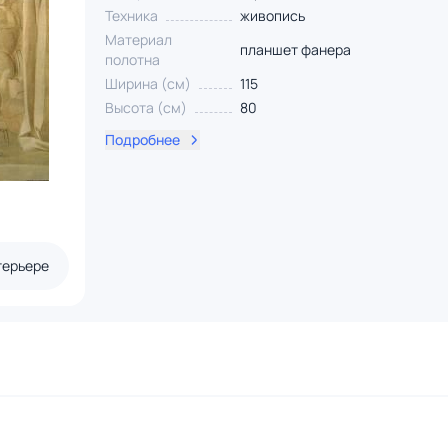
Техника
живопись
Материал
планшет фанера
полотна
Ширина (см)
115
Высота (см)
80
Подробнее
терьере