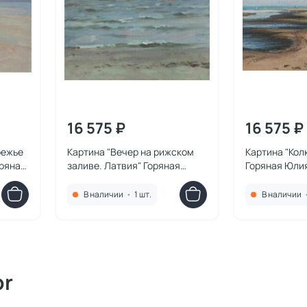
16 575 ₽
16 575 ₽
режье
Картина "Вечер на рижском
Картина "Кол
ряная
заливе. Латвия" Горяная
Горяная Юли
Юлия
В наличии
•
1 шт.
В наличии
or