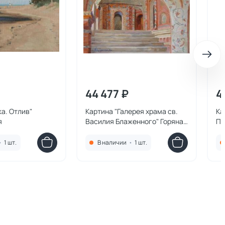
44 477 ₽
4
ка. Отлив"
Картина "Галерея храма св.
Ка
я
Василия Блаженного" Горяная
Пл
Юлия
Ю
•
1 шт.
В наличии
•
1 шт.