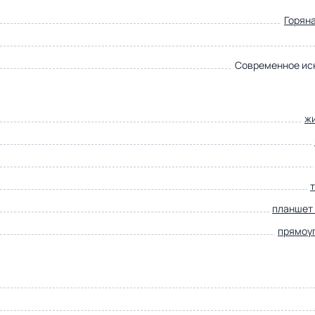
Горян
Современное ис
ж
планшет
прямоу