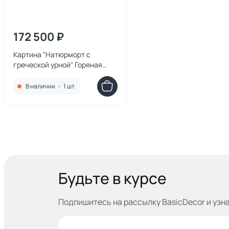
172 500 ₽
Картина "Натюрморт с
греческой урной" Горяная
Юлия
В наличии
•
1 шт.
Будьте в курсе
Подпишитесь на рассылку BasicDecor и узн