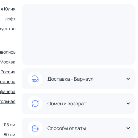
ая Юлия
лофт
кусство
ивопись
Москва
Россия
Доставка - Барнаул
темпера
 фанера
гольная
Обмен и возврат
115 см
Способы оплаты
80 см