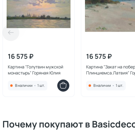
16 575 ₽
16 575 ₽
Картина "Голутвин мужской
Картина "Закат на побе
монастырь" Горяная Юлия
Плинциемса.Латвия" Го
Юлия
В наличии
•
1 шт.
В наличии
•
1 шт.
Почему покупают в Basicdec