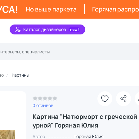
УСА!
Но выше паркета
Горячая распр
Каталог дизайнеров
во
Картины
0 отзывов
Картина "Натюрморт с греческой
урной" Горяная Юлия
Автор
Горяная Юлия