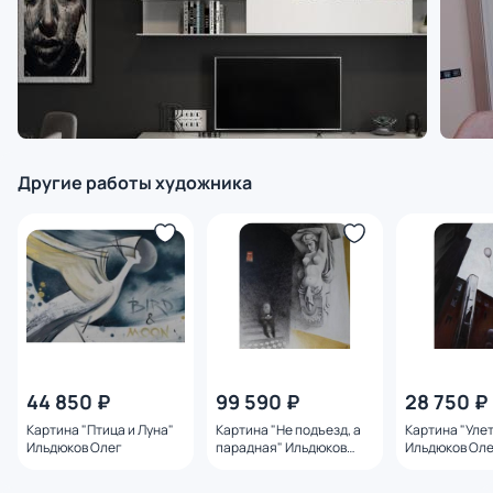
Другие работы художника
44 850 ₽
99 590 ₽
28 750 ₽
Картина "Птица и Луна"
Картина "Не подъезд, а
Картина "Уле
Ильдюков Олег
парадная" Ильдюков
Ильдюков Ол
Олег