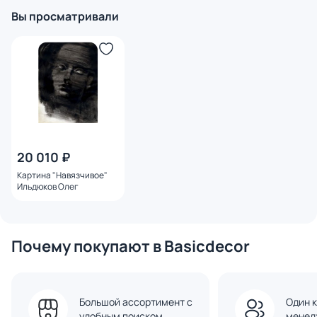
Вы просматривали
20 010 ₽
Картина "Навязчивое"
Ильдюков Олег
Почему покупают в Basicdecor
Большой ассортимент с
Один к
удобным поиском
менед