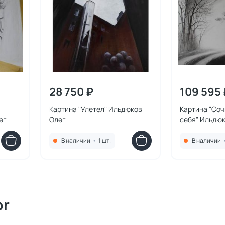
28 750 ₽
109 595 
Картина "Улетел" Ильдюков
Картина "Соч
ег
Олег
себя" Ильдю
В наличии
•
1 шт.
В наличии
or