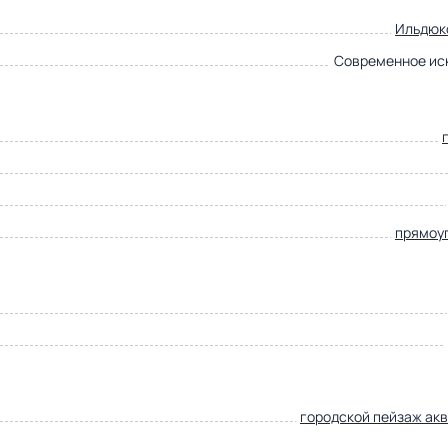
Ильдюк
Современное ис
прямоу
городской пейзаж ак