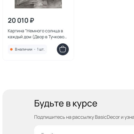
20 010 ₽
Картина "Немного солнца в
каждый дом (Двор в Тучковом
переулке)" Ильдюков Олег
В наличии
•
1 шт.
Будьте в курсе
Подпишитесь на рассылку BasicDecor и узн