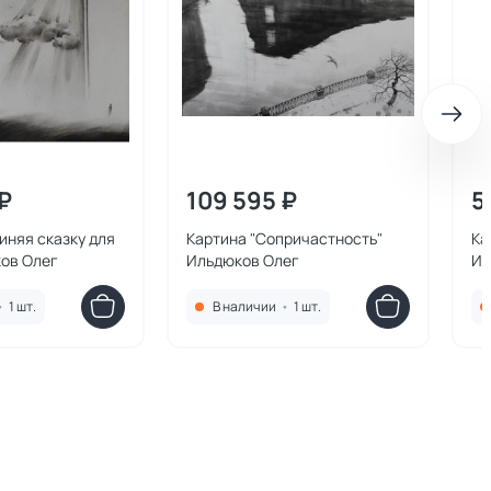
₽
109 595 ₽
5
иняя сказку для
Картина "Сопричастность"
Ка
ков Олег
Ильдюков Олег
Ил
•
1 шт.
В наличии
•
1 шт.