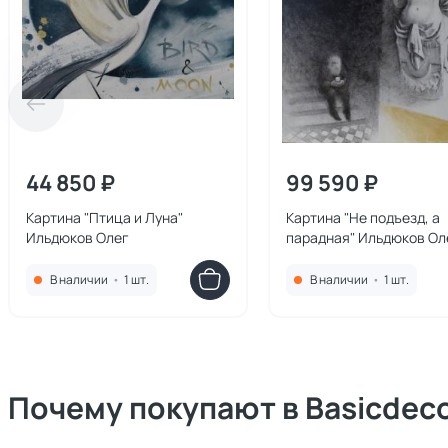
44 850 ₽
99 590 ₽
Картина "Птица и Луна"
Картина "Не подъезд, а
Ильдюков Олег
парадная" Ильдюков Ол
В наличии
•
1 шт.
В наличии
•
1 шт.
Почему покупают в Basicdec