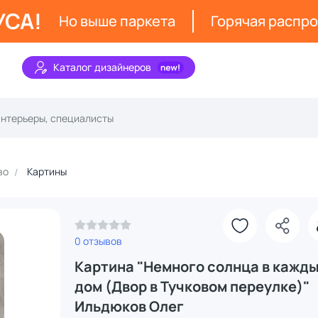
УСА!
Но выше паркета
Горячая распр
Каталог дизайнеров
во
Картины
0 отзывов
Картина "Немного солнца в кажд
дом (Двор в Тучковом переулке)"
Ильдюков Олег