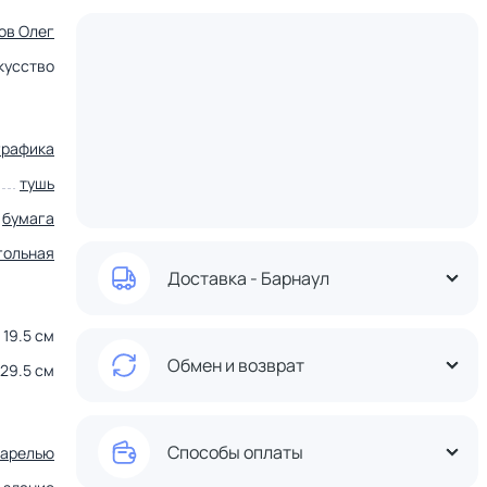
ов Олег
кусство
графика
тушь
бумага
гольная
Доставка - Барнаул
19.5 см
Обмен и возврат
29.5 см
Способы оплаты
варелью