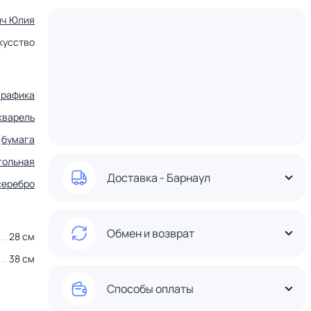
ич Юлия
кусство
графика
кварель
бумага
гольная
Доставка - Барнаул
серебро
Обмен и возврат
28 см
38 см
Способы оплаты