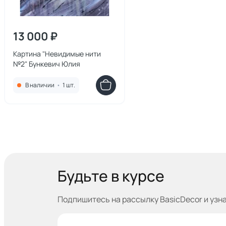
13 000 ₽
Картина "Невидимые нити
№2" Бункевич Юлия
В наличии
•
1 шт.
Будьте в курсе
Подпишитесь на рассылку BasicDecor и узн