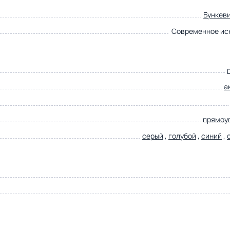
Бункев
Современное ис
а
прямоу
серый
,
голубой
,
синий
,