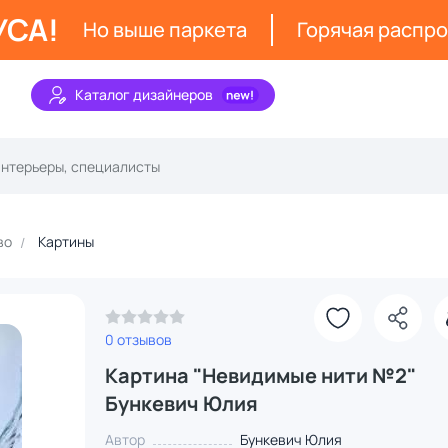
УСА!
Но выше паркета
Горячая распр
Каталог дизайнеров
во
Картины
0 отзывов
Картина "Невидимые нити №2"
Бункевич Юлия
Автор
Бункевич Юлия