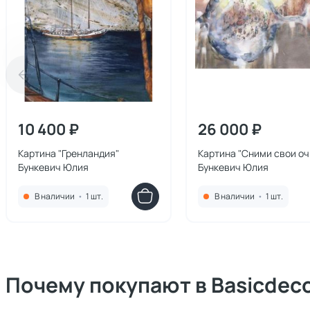
10 400 ₽
26 000 ₽
Картина "Гренландия"
Картина "Сними свои оч
Бункевич Юлия
Бункевич Юлия
В наличии
•
1 шт.
В наличии
•
1 шт.
Почему покупают в Basicdec