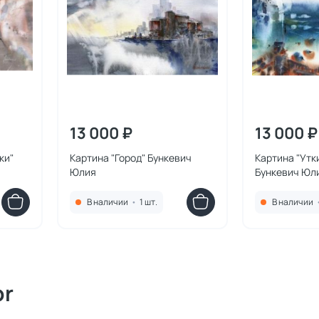
13 000 ₽
13 000 ₽
ки"
Картина "Город" Бункевич
Картина "Утк
Юлия
Бункевич Юл
В наличии
•
1 шт.
В наличии
or