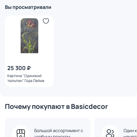
Вы просматривали
25 300 ₽
Картина "Одинокий
тюльпан" Года Лайма
Почему покупают в Basicdecor
Большой ассортимент с
Один к
удобным поиском
менед