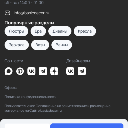
сб - вс : 14:00 - 01:00
info@basicdecor.ru
Популярные разделы
Люстры
Бра
Диваны
Кресла
Зеркала
Вазы
Ванны
Соц. сети
Дизайнерам
Оферта
Политика конфиденциальности
Пользовательское Соглашение на заимствование и размещение
материалов на Сайте basicdecor.ru