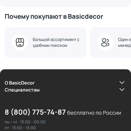
Почему покупают в Basicdecor
Большой ассортимент с
Один к
удобным поиском
менед
О BasicDecor
Cпециалистам
8 (800) 775-74-87
бесплатно по России
пн - чт : 13:00 - 00:00
пт : 13:00 - 13:00