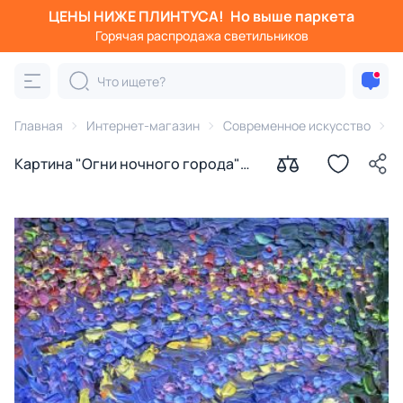
ЦЕНЫ НИЖЕ ПЛИНТУСА!
Но выше паркета
Горячая распродажа светильников
Главная
Интернет-магазин
Современное искусство
К
Картина "Огни ночного города"
Бежина Ольга