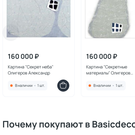
160 000 ₽
160 000 ₽
Картина "Секрет неба"
Картина "Секретные
Олигеров Александр
материалы" Олигеров
Александр
В наличии
•
1 шт.
В наличии
•
1 шт.
Почему покупают в Basicdec