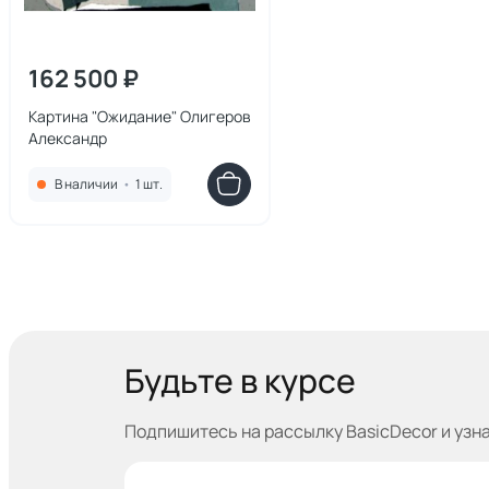
162 500 ₽
Картина "Ожидание" Олигеров
Александр
В наличии
•
1 шт.
Будьте в курсе
Подпишитесь на рассылку BasicDecor и узн