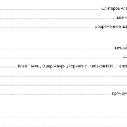
Олигеров Ал
мини
Современное ис
монох
ж
Клее Пауль
,
Эшер Мауриц Корнелис
,
Кабаков И.И.
,
Чепок
прямоу