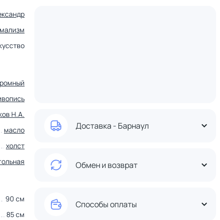
ександр
мализм
кусство
ромный
ивопись
ов Н.А.
Доставка - Барнаул
масло
холст
гольная
Обмен и возврат
90 см
Способы оплаты
85 см