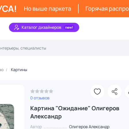
УСА!
Но выше паркета
Горячая распр
Каталог дизайнеров
во
Картины
0 отзывов
Картина "Ожидание" Олигеров
Александр
Автор
Олигеров Александр