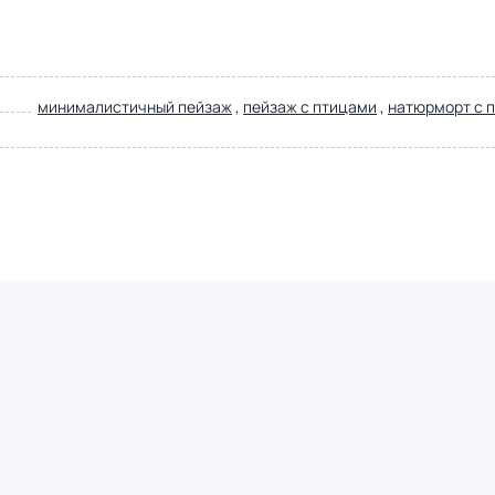
минималистичный пейзаж
,
пейзаж с птицами
,
натюрморт с 