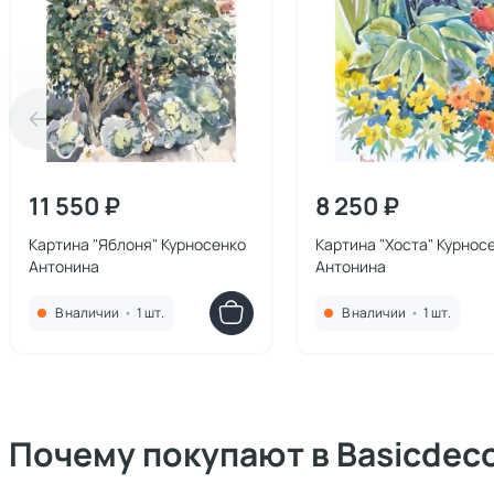
11 550 ₽
8 250 ₽
Картина "Яблоня" Курносенко
Картина "Хоста" Курнос
Антонина
Антонина
В наличии
•
1 шт.
В наличии
•
1 шт.
Почему покупают в Basicdec