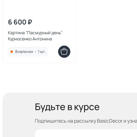
6 600 ₽
Картина "Пасмурный день"
Курносенко Антонина
В наличии
•
1 шт.
Будьте в курсе
Подпишитесь на рассылку BasicDecor и узн