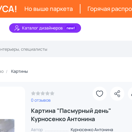
УСА!
Но выше паркета
Горячая распр
Каталог дизайнеров
во
Картины
0 отзывов
Картина "Пасмурный день"
Курносенко Антонина
Автор
Курносенко Антонина