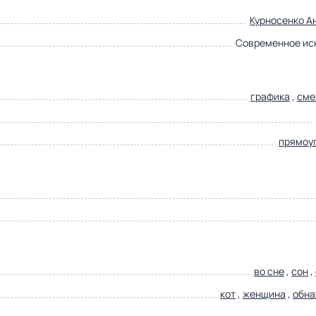
Курносенко А
Современное ис
графика
,
сме
прямоу
во сне
,
сон
,
кот
,
женщина
,
обн