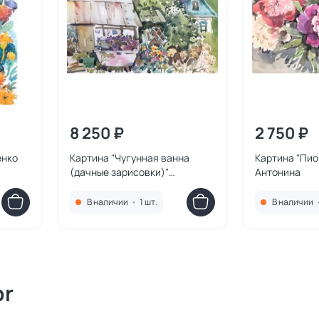
8 250 ₽
2 750 ₽
енко
Картина "Чугунная ванна
Картина "Пио
(дачные зарисовки)"
Антонина
Курносенко Антонина
В наличии
•
1 шт.
В наличии
or