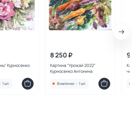
8 250 ₽
9
ны" Курносенко
Картина "Урожай 2022"
Ка
Курносенко Антонина
че
Ан
•
1 шт.
В наличии
•
1 шт.