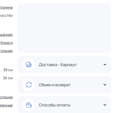
нтонина
кусство
шанная
бумага
гольная
Доставка - Барнаул
38 см
26 см
Обмен и возврат
спящие
Способы оплаты
аженные