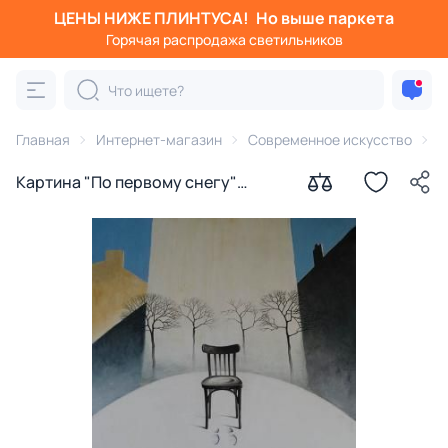
ЦЕНЫ НИЖЕ ПЛИНТУСА!
Но выше паркета
Горячая распродажа светильников
Главная
Интернет-магазин
Современное искусство
К
Картина "По первому снегу"
Ильдюков Олег