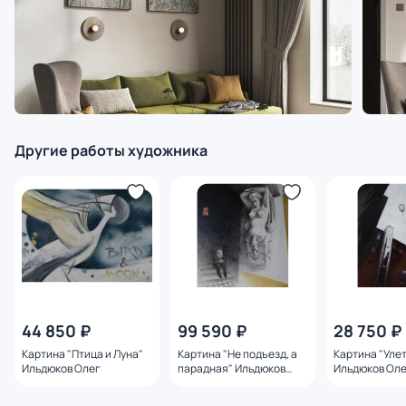
Другие работы художника
44 850 ₽
99 590 ₽
28 750 ₽
Картина "Птица и Луна"
Картина "Не подъезд, а
Картина "Уле
Ильдюков Олег
парадная" Ильдюков
Ильдюков Ол
Олег