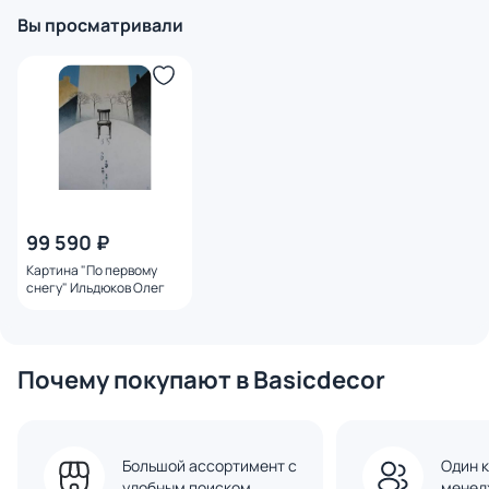
Вы просматривали
99 590 ₽
Картина "По первому
снегу" Ильдюков Олег
Почему покупают в Basicdecor
Большой ассортимент с
Один к
удобным поиском
менед