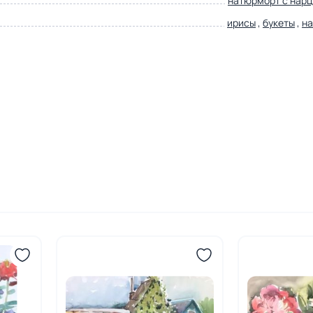
натюрморт с нар
ирисы
,
букеты
,
н