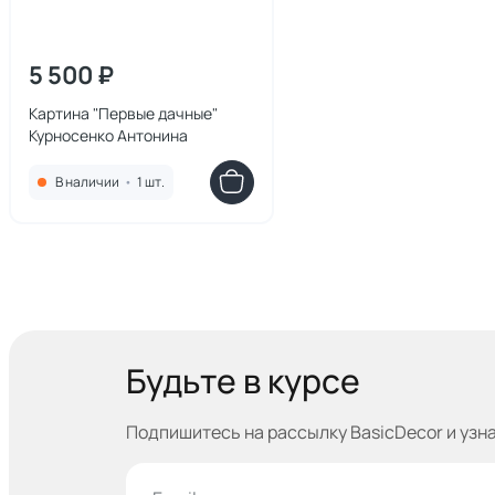
5 500 ₽
Картина "Первые дачные"
Курносенко Антонина
В наличии
•
1 шт.
Будьте в курсе
Подпишитесь на рассылку BasicDecor и узн