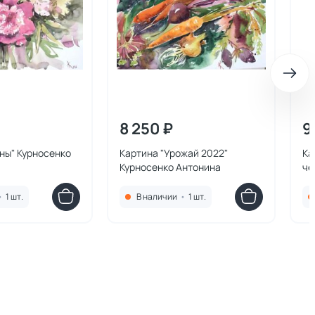
8 250 ₽
9
ны" Курносенко
Картина "Урожай 2022"
Ка
Курносенко Антонина
че
Ан
•
1 шт.
В наличии
•
1 шт.