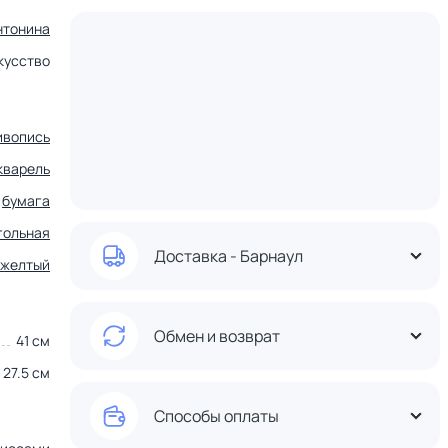
нтонина
кусство
ивопись
кварель
бумага
гольная
Доставка - Барнаул
желтый
Обмен и возврат
41 см
27.5 см
Способы оплаты