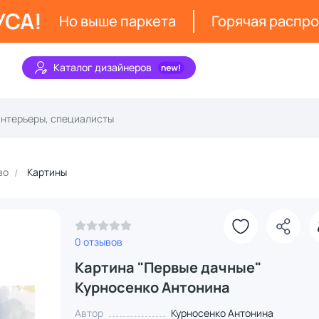
УСА!
Но выше паркета
Горячая распр
Каталог дизайнеров
во
Картины
0 отзывов
Картина "Первые дачные"
Курносенко Антонина
Автор
Курносенко Антонина