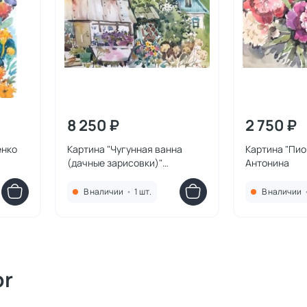
8 250 ₽
2 750 ₽
енко
Картина "Чугунная ванна
Картина "Пио
(дачные зарисовки)"
Антонина
Курносенко Антонина
В наличии
•
1 шт.
В наличии
or