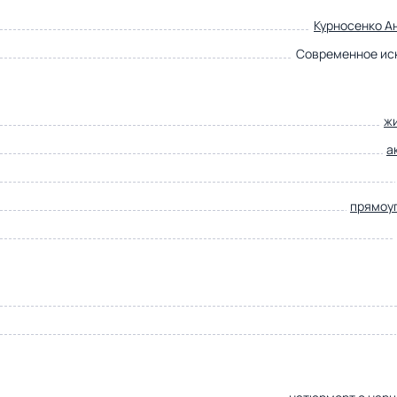
Курносенко А
Современное ис
ж
а
прямоу