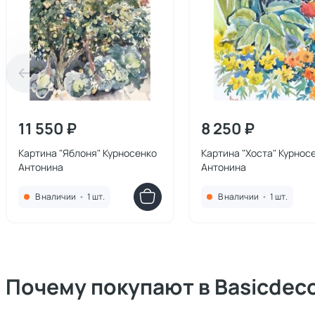
11 550 ₽
8 250 ₽
Картина "Яблоня" Курносенко
Картина "Хоста" Курнос
Антонина
Антонина
В наличии
•
1 шт.
В наличии
•
1 шт.
Почему покупают в Basicdec