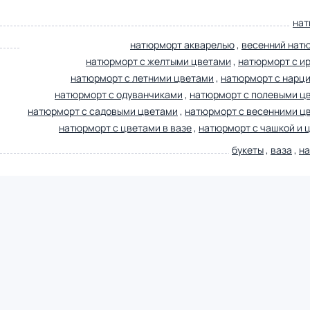
нат
натюрморт акварелью
,
весенний нат
натюрморт с желтыми цветами
,
натюрморт с и
натюрморт с летними цветами
,
натюрморт с нарц
натюрморт с одуванчиками
,
натюрморт с полевыми ц
натюрморт с садовыми цветами
,
натюрморт с весенними ц
натюрморт с цветами в вазе
,
натюрморт с чашкой и 
букеты
,
ваза
,
н