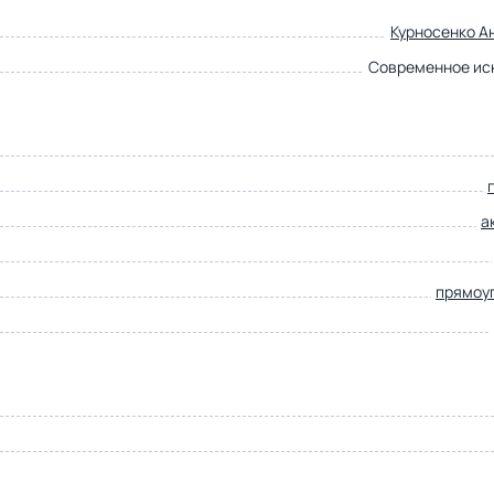
Курносенко А
Современное ис
а
прямоу