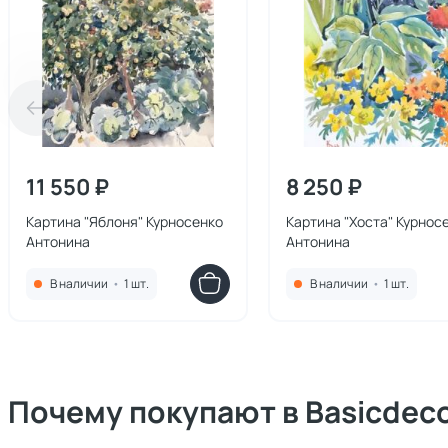
11 550 ₽
8 250 ₽
Картина "Яблоня" Курносенко
Картина "Хоста" Курнос
Антонина
Антонина
В наличии
•
1 шт.
В наличии
•
1 шт.
Почему покупают в Basicdec