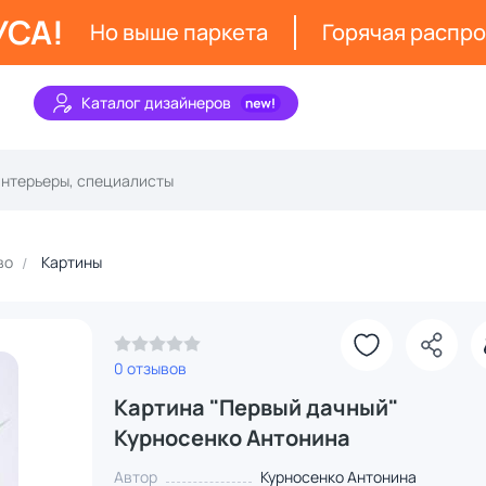
УСА!
Но выше паркета
Горячая распр
Каталог дизайнеров
во
Картины
0 отзывов
Картина "Первый дачный"
Курносенко Антонина
Автор
Курносенко Антонина