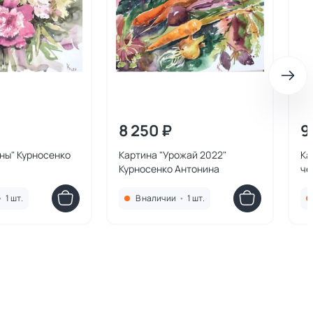
8 250 ₽
9
ны" Курносенко
Картина "Урожай 2022"
Ка
Курносенко Антонина
че
Ан
•
1 шт.
В наличии
•
1 шт.