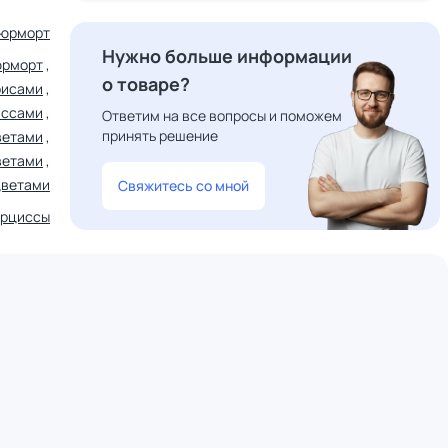
юрморт
Нужно больше информации
юрморт
,
о товаре?
рисами
,
иссами
,
Ответим на все вопросы и поможем
принять решение
ветами
,
ветами
,
цветами
Свяжитесь со мной
арциссы