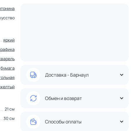
нтонина
кусство
яркий
графика
кварель
бумага
Доставка - Барнаул
гольная
желтый
Обмен и возврат
21 см
30 см
Способы оплаты