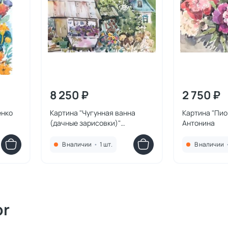
8 250 ₽
2 750 ₽
енко
Картина "Чугунная ванна
Картина "Пио
(дачные зарисовки)"
Антонина
Курносенко Антонина
В наличии
•
1 шт.
В наличии
or