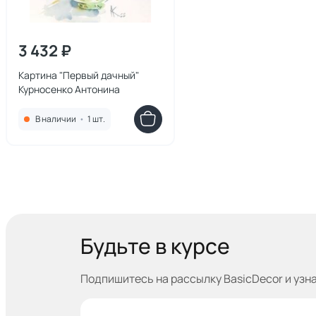
3 432 ₽
Картина "Первый дачный"
Курносенко Антонина
В наличии
•
1 шт.
Будьте в курсе
Подпишитесь на рассылку BasicDecor и узн