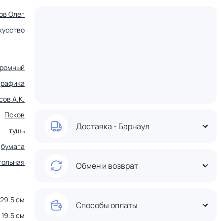
ов Олег
кусство
ромный
графика
ов А.К.
Псков
Доставка - Барнаул
тушь
бумага
гольная
Обмен и возврат
29.5 см
Способы оплаты
19.5 см