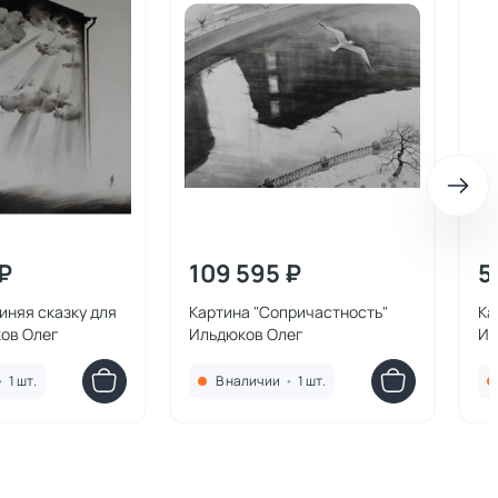
₽
109 595 ₽
5
иняя сказку для
Картина "Сопричастность"
Ка
ков Олег
Ильдюков Олег
Ил
•
1 шт.
В наличии
•
1 шт.