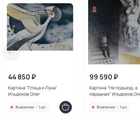
44 850 ₽
99 590 ₽
Картина "Птица и Луна"
Картина "Не подъезд, а
Ильдюков Олег
парадная" Ильдюков Ол
В наличии
•
1 шт.
В наличии
•
1 шт.