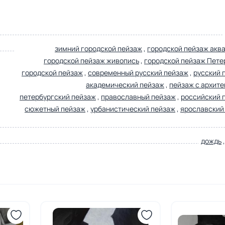
зимний городской пейзаж
,
городской пейзаж акв
городской пейзаж живопись
,
городской пейзаж Пете
городской пейзаж
,
современный русский пейзаж
,
русский 
академический пейзаж
,
пейзаж с архите
петербургский пейзаж
,
православный пейзаж
,
российский 
сюжетный пейзаж
,
урбанистический пейзаж
,
ярославский
дождь