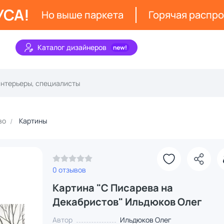
УСА!
Но выше паркета
Горячая распр
Каталог дизайнеров
во
Картины
0 отзывов
Картина "С Писарева на
Декабристов" Ильдюков Олег
Автор
Ильдюков Олег