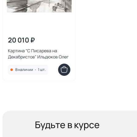
20 010 ₽
Картина "С Писарева на
Декабристов" Ильдюков Олег
В наличии
•
1 шт.
Будьте в курсе