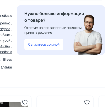
Нужно больше информации
пейзаж
о товаре?
арелью
,
Ответим на все вопросы и поможем
рбурга
,
принять решение
пейзаж
,
ктурой
,
Свяжитесь со мной
пейзаж
,
 пейзаж
18 век
,
здание