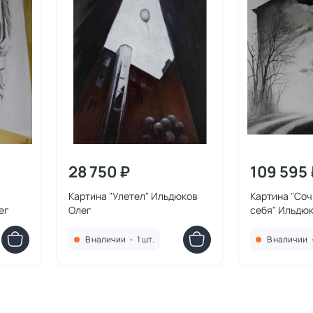
28 750 ₽
109 595 
Картина "Улетел" Ильдюков
Картина "Соч
ег
Олег
себя" Ильдю
В наличии
•
1 шт.
В наличии