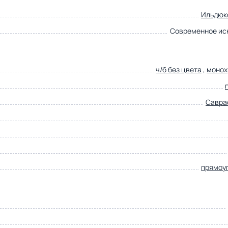
Ильдюк
Современное ис
ч/б без цвета
,
монох
Саврас
прямоу