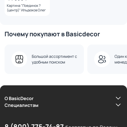
Картина "Поединок ?
(центр)" Ильдюков Олег
Почему покупают в Basicdecor
Большой ассортимент с
Один к
удобным поиском
менед
О BasicDecor
Cпециалистам
8 (800) 775-74-87