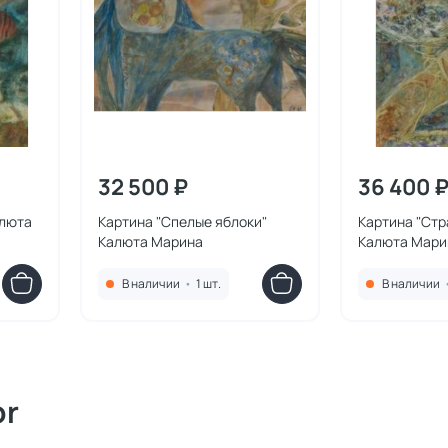
32 500 ₽
36 400 
алюта
Картина "Спелые яблоки"
Картина "Стр
Калюта Марина
Калюта Мари
В наличии
•
1 шт.
В наличии
or