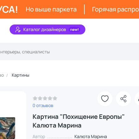
УСА!
Но выше паркета
Горячая распр
Каталог дизайнеров
во
Картины
0 отзывов
Картина "Похищение Европы"
Калюта Марина
Автор
Калюта Марина