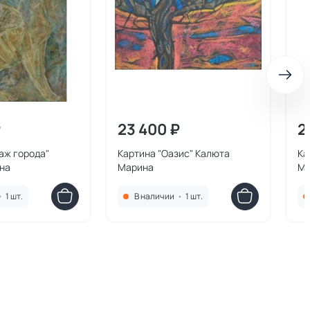
₽
23 400 ₽
2
аж города"
Картина "Оазис" Калюта
Ка
на
Марина
Ма
•
1 шт.
В наличии
•
1 шт.