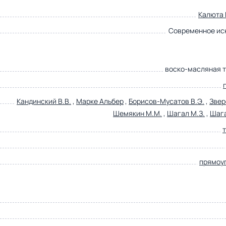
Калюта
Современное ис
воско-масляная 
Кандинский В.В.
,
Марке Альбер
,
Борисов-Мусатов В.Э.
,
Звер
Шемякин М.М.
,
Шагал М.З.
,
Шаг
прямоу