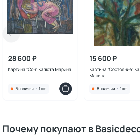
28 600 ₽
15 600 ₽
Картина "Сон" Калюта Марина
Картина "Состояние" К
Марина
В наличии
•
1 шт.
В наличии
•
1 шт.
Почему покупают в Basicdec