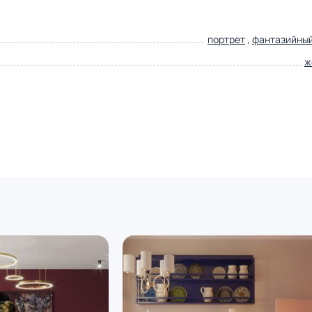
портрет
,
фантазийны
ж