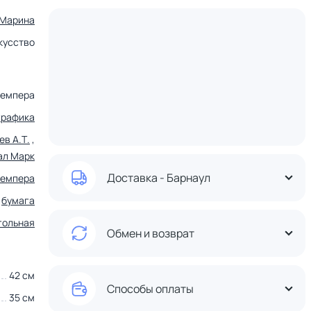
 Марина
кусство
темпера
графика
ев А.Т.
,
ал Марк
Доставка - Барнаул
темпера
бумага
гольная
Обмен и возврат
42 см
Способы оплаты
35 см