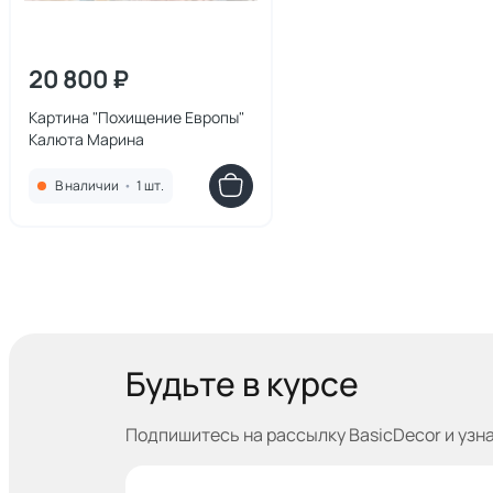
20 800 ₽
Картина "Похищение Европы"
Калюта Марина
В наличии
•
1 шт.
Будьте в курсе
Подпишитесь на рассылку BasicDecor и узн