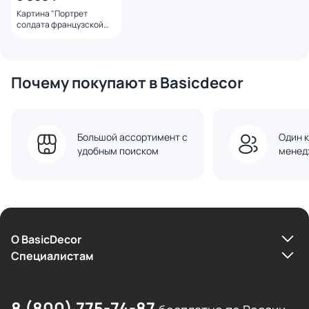
Картина "Портрет
солдата французской
армии. Фестиваль
<Времена и эпохи> 1"
21x30 Горяная Юлия
Почему покупают в Basicdecor
Большой ассортимент с
Один к
удобным поиском
менед
О BasicDecor
Cпециалистам
8 (800) 775-74-87