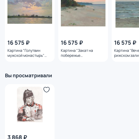
16 575 ₽
16 575 ₽
16 575 ₽
Картина "Голутвин
Картина "Закат на
Картина "Веч
мужской монастырь"
побережье
рижском зали
Горяная Юлия
Плинциемса.Латвия"
Горяная Юли
Горяная Юлия
Вы просматривали
3 868 ₽