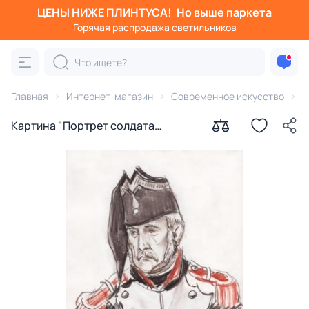
ЦЕНЫ НИЖЕ ПЛИНТУСА!
Но выше паркета
Горячая распродажа светильников
Главная
Интернет-магазин
Современное искусство
К
Картина "Портрет солдата
французской армии. Фестиваль
<Времена и эпохи> 1" 21x30
Горяная Юлия