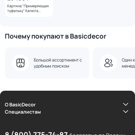
Картина "Примеряющая
туфельку" Калюта
Марина
Почему покупают в Basicdecor
Большой ассортимент с
Один к
удобным поиском
менед
О BasicDecor
Cпециалистам
8 (800) 775-74-87