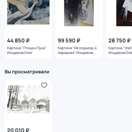
44 850 ₽
99 590 ₽
28 750 ₽
Картина "Птица и Луна"
Картина "Не подъезд, а
Картина "Уле
Ильдюков Олег
парадная" Ильдюков
Ильдюков Ол
Олег
Вы просматривали
20 010 ₽