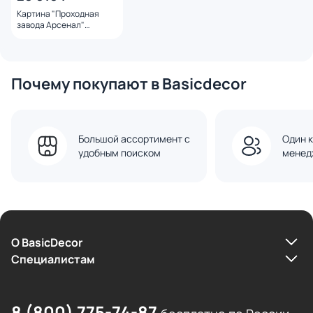
Картина "Проходная
завода Арсенал"
Ильдюков Олег
Почему покупают в Basicdecor
Большой ассортимент с
Один к
удобным поиском
менед
О BasicDecor
Cпециалистам
8 (800) 775-74-87