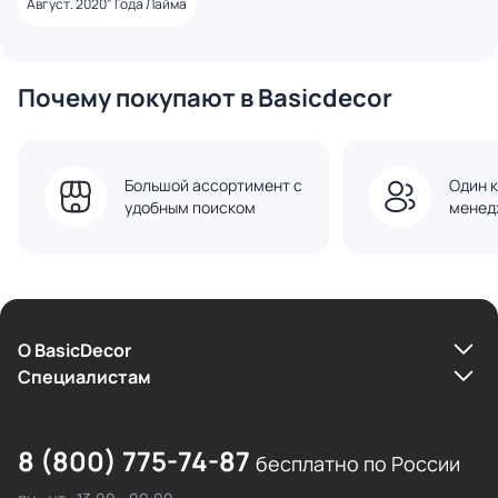
Август. 2020" Года Лайма
Почему покупают в Basicdecor
Большой ассортимент с
Один к
удобным поиском
менед
О BasicDecor
Cпециалистам
8 (800) 775-74-87
бесплатно по России