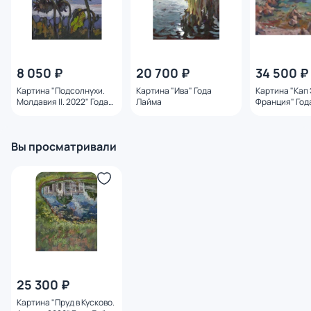
8 050 ₽
20 700 ₽
34 500 ₽
Картина "Подсолнухи.
Картина "Ива" Года
Картина "Кап
Молдавия II. 2022" Года
Лайма
Франция" Год
Лайма
Вы просматривали
25 300 ₽
Картина "Пруд в Кусково.