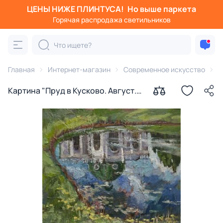
ЦЕНЫ НИЖЕ ПЛИНТУСА!
Но выше паркета
Горячая распродажа светильников
Главная
Интернет-магазин
Современное искусство
К
Картина "Пруд в Кусково. Август.
2020" Года Лайма