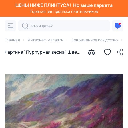
ЦЕНЫ НИЖЕ ПЛИНТУСА!
Но выше паркета
Горячая распродажа светильников
Главная
Интернет-магазин
Современное искусство
К
Картина "Пурпурная весна" Швед
Анна