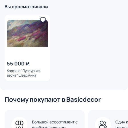
Вы просматривали
55 000 ₽
Картина "Пурпурная
весна" Швед Анна
Почему покупают в Basicdecor
Большой ассортимент с
Один к
удобным поиском
менед