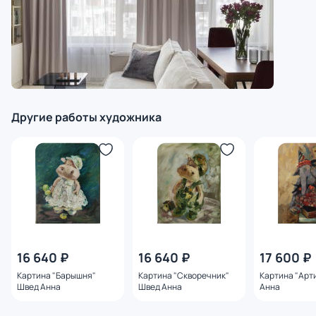
Другие работы художника
16 640 ₽
16 640 ₽
17 600 ₽
Картина "Барышня"
Картина "Скворечник"
Картина "Арт
Швед Анна
Швед Анна
Анна