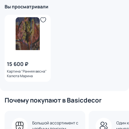
Вы просматривали
15 600 ₽
Картина "Ранняя весна"
Калюта Марина
Почему покупают в Basicdecor
Большой ассортимент с
Один к
удобным поиском
менед