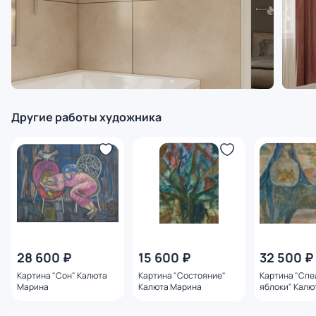
Другие работы художника
28 600 ₽
15 600 ₽
32 500 ₽
Картина "Сон" Калюта
Картина "Состояние"
Картина "Спе
Марина
Калюта Марина
яблоки" Калю