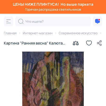
ЦЕНЫ НИЖЕ ПЛИНТУСА!
Но выше паркета
Горячая распродажа светильников
Главная
Интернет-магазин
Современное искусство
К
Картина "Ранняя весна" Калюта
Марина