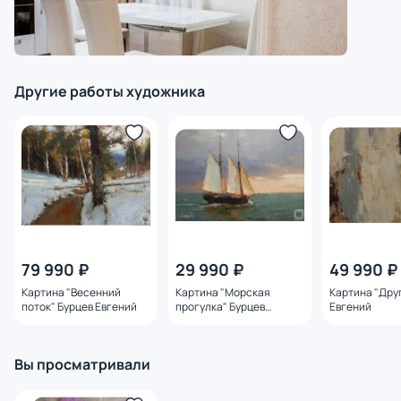
Другие работы художника
79 990 ₽
29 990 ₽
49 990 ₽
Картина "Весенний
Картина "Морская
Картина "Дру
поток" Бурцев Евгений
прогулка" Бурцев
Евгений
Евгений
Вы просматривали