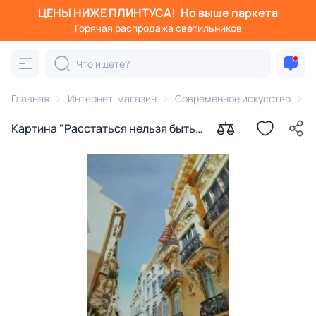
ЦЕНЫ НИЖЕ ПЛИНТУСА!
Но выше паркета
Горячая распродажа светильников
Главная
Интернет-магазин
Современное искусство
К
Картина "Расстаться нельзя быть
вместе 2" Отришко Анастасия