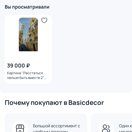
Вы просматривали
39 000 ₽
Картина "Расстаться
нельзя быть вместе 2"
Отришко Анастасия
Почему покупают в Basicdecor
Большой ассортимент с
Один к
удобным поиском
менед