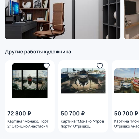
Другие работы художника
72 800 ₽
50 700 ₽
50 700 ₽
Картина "Монако. Порт
Картина "Монако. Утро в
Картина "Мон
2" Отришко Анастасия
порту" Отришко
Отришко Ана
Анастасия