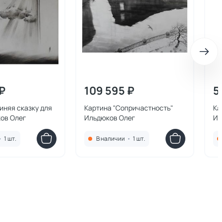
₽
109 595 ₽
5
иняя сказку для
Картина "Сопричастность"
Ка
ков Олег
Ильдюков Олег
Ил
•
1 шт.
В наличии
•
1 шт.