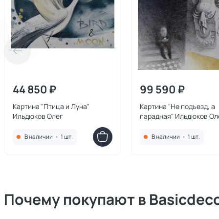
44 850 ₽
99 590 ₽
Картина "Птица и Луна"
Картина "Не подъезд, а
Ильдюков Олег
парадная" Ильдюков Ол
В наличии
•
1 шт.
В наличии
•
1 шт.
Почему покупают в Basicdec