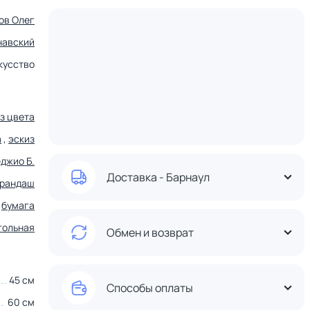
ов Олег
навский
кусство
ез цвета
а
,
эскиз
джио Б.
Доставка - Барнаул
арандаш
бумага
гольная
Обмен и возврат
45 см
Способы оплаты
60 см