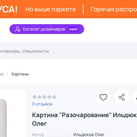
УСА!
Но выше паркета
Горячая распр
Каталог дизайнеров
во
Картины
0 отзывов
Картина "Разочарование" Ильдюк
Олег
Автор
Ильдюков Олег