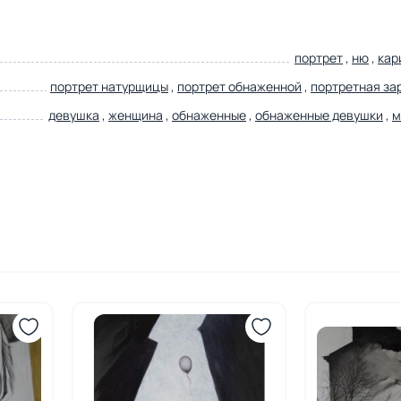
портрет
,
ню
,
кар
портрет натурщицы
,
портрет обнаженной
,
портретная за
девушка
,
женщина
,
обнаженные
,
обнаженные девушки
,
м