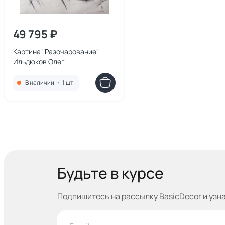
49 795 ₽
Картина "Разочарование"
Ильдюков Олег
В наличии
•
1 шт.
Будьте в курсе
Подпишитесь на рассылку BasicDecor и узн