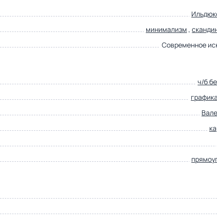
Ильдюк
минимализм
,
сканди
Современное ис
ч/б б
график
Вале
к
прямоу