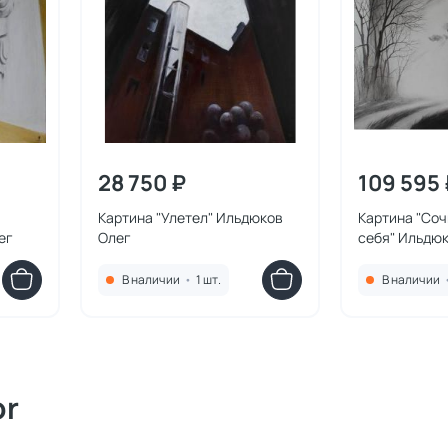
28 750 ₽
109 595 
Картина "Улетел" Ильдюков
Картина "Соч
ег
Олег
себя" Ильдю
В наличии
•
1 шт.
В наличии
or