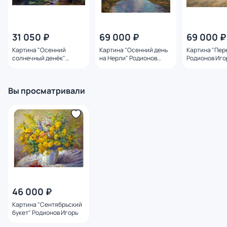
31 050 ₽
69 000 ₽
69 000 ₽
Картина "Осенний
Картина "Осенний день
Картина "Пер
солнечный денёк"
на Нерли" Родионов
Родионов Иго
Родионов Игорь
Игорь
Вы просматривали
46 000 ₽
Картина "Сентябрьский
букет" Родионов Игорь