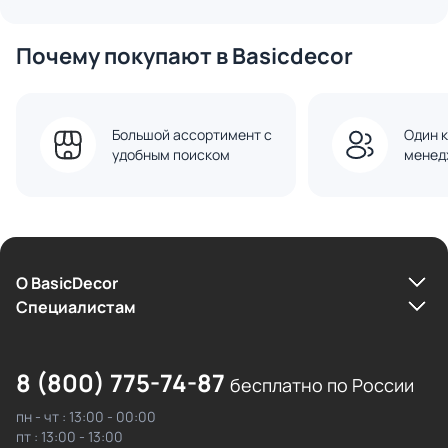
Почему покупают в Basicdecor
Большой ассортимент с
Один к
удобным поиском
менед
О BasicDecor
Cпециалистам
8 (800) 775-74-87
бесплатно по России
пн - чт : 13:00 - 00:00
пт : 13:00 - 13:00