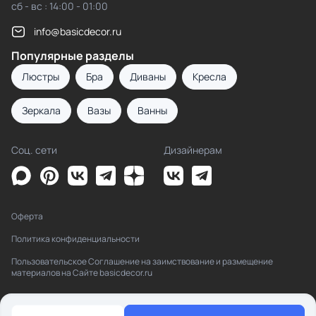
сб - вс : 14:00 - 01:00
info@basicdecor.ru
Популярные разделы
Люстры
Бра
Диваны
Кресла
Зеркала
Вазы
Ванны
Соц. сети
Дизайнерам
Оферта
Политика конфиденциальности
Пользовательское Соглашение на заимствование и размещение
материалов на Сайте basicdecor.ru