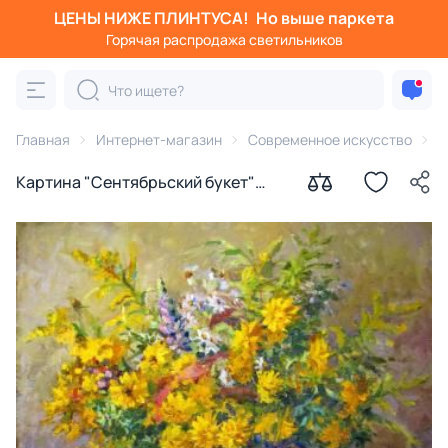
ЦЕНЫ НИЖЕ ПЛИНТУСА!
Но выше паркета
Горячая распродажа светильников
Главная
Интернет-магазин
Современное искусство
К
Картина "Сентябрьский букет"
Родионов Игорь