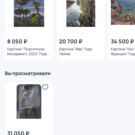
8 050 ₽
20 700 ₽
34 500 ₽
Картина "Подсолнухи.
Картина "Ива" Года
Картина "Кап
Молдавия II. 2022" Года
Лайма
Франция" Год
Лайма
Вы просматривали
31 050 ₽