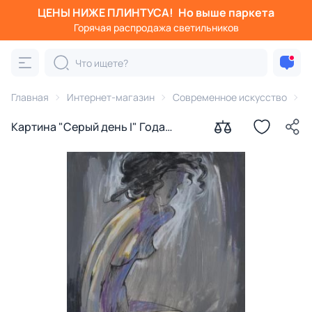
ЦЕНЫ НИЖЕ ПЛИНТУСА!
Но выше паркета
Горячая распродажа светильников
Главная
Интернет-магазин
Современное искусство
К
Картина "Серый день I" Года
Лайма