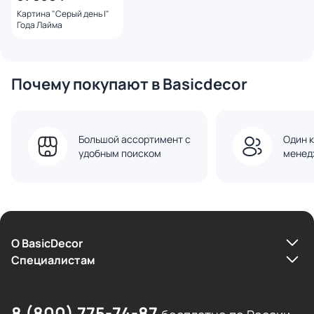
Картина "Серый день I"
Года Лайма
Почему покупают в Basicdecor
Большой ассортимент с
Один к
удобным поиском
менед
О BasicDecor
Cпециалистам
8 (800) 775-74-87