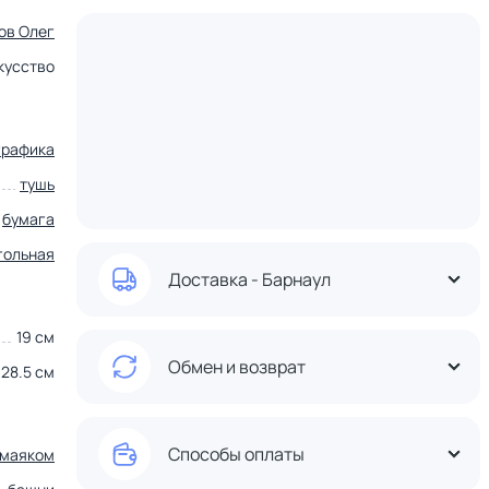
ов Олег
кусство
графика
тушь
бумага
гольная
Доставка - Барнаул
19 см
Обмен и возврат
28.5 см
Способы оплаты
 маяком