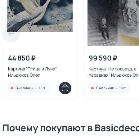
44 850 ₽
99 590 ₽
Картина "Птица и Луна"
Картина "Не подъезд, а
Ильдюков Олег
парадная" Ильдюков Ол
В наличии
•
1 шт.
В наличии
•
1 шт.
Почему покупают в Basicdec