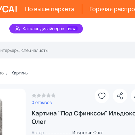
УСА!
Но выше паркета
Горячая распр
Каталог дизайнеров
во
Картины
0 отзывов
Картина "Под Сфинксом" Ильдюк
Олег
Автор
Ильдюков Олег