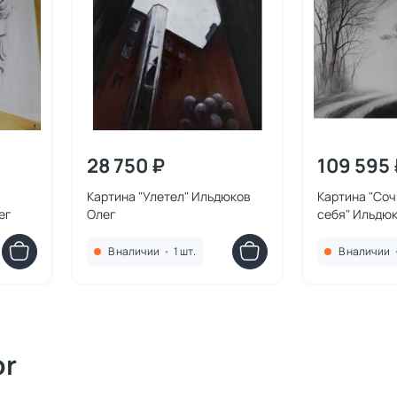
28 750 ₽
109 595 
Картина "Улетел" Ильдюков
Картина "Соч
ег
Олег
себя" Ильдю
В наличии
•
1 шт.
В наличии
or