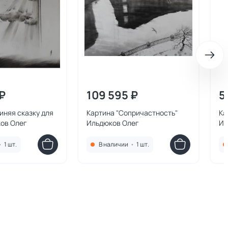
₽
109 595 ₽
5
иняя сказку для
Картина "Сопричастность"
Ка
ков Олег
Ильдюков Олег
Ил
•
1 шт.
В наличии
•
1 шт.