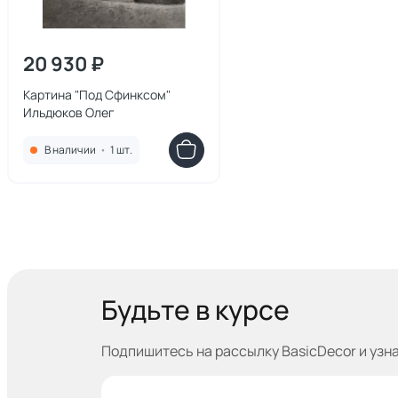
20 930 ₽
Картина "Под Сфинксом"
Ильдюков Олег
В наличии
•
1 шт.
Будьте в курсе
Подпишитесь на рассылку BasicDecor и узн