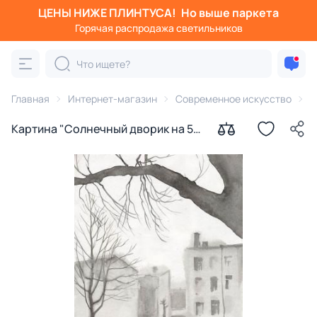
ЦЕНЫ НИЖЕ ПЛИНТУСА!
Но выше паркета
Горячая распродажа светильников
Главная
Интернет-магазин
Современное искусство
К
Картина "Солнечный дворик на 5
линии" Ильдюков Олег