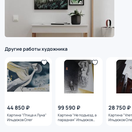
Другие работы художника
44 850 ₽
99 590 ₽
28 750 ₽
Картина "Птица и Луна"
Картина "Не подъезд, а
Картина "Уле
Ильдюков Олег
парадная" Ильдюков
Ильдюков Ол
Олег