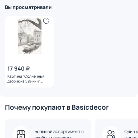
Вы просматривали
17 940 ₽
Картина "Солнечный
дворик на 5 линии"
Ильдюков Олег
Почему покупают в Basicdecor
Большой ассортимент с
Один к
удобным поиском
менед