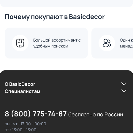
Почему покупают в Basicdecor
Большой ассортимент с
Один к
удобным поиском
менед
О BasicDecor
Cпециалистам
8 (800) 775-74-87
бесплатно по России
пн - чт : 13:00 - 00:00
пт : 13:00 - 13:00