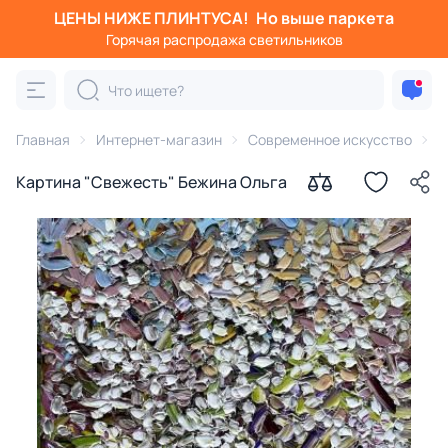
ЦЕНЫ НИЖЕ ПЛИНТУСА!
Но выше паркета
Горячая распродажа светильников
Главная
Интернет-магазин
Современное искусство
К
Картина "Свежесть" Бежина Ольга