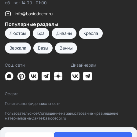
сб - вс : 14:00 - 01:00
info@basicdecor.ru
Популярные разделы
Люстры
Бра
Диваны
Кресла
Зеркала
Вазы
Ванны
Соц. сети
Дизайнерам
Оферта
Политика конфиденциальности
Пользовательское Соглашение на заимствование и размещение
материалов на Сайте basicdecor.ru