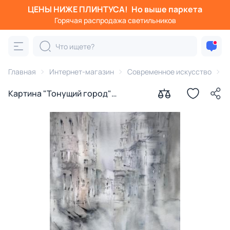
ЦЕНЫ НИЖЕ ПЛИНТУСА!
Но выше паркета
Горячая распродажа светильников
Главная
Интернет-магазин
Современное искусство
К
Картина "Тонущий город"
Бункевич Юлия