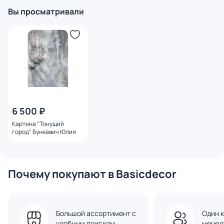
Вы просматривали
6 500 ₽
Картина "Тонущий
город" Бункевич Юлия
Почему покупают в Basicdecor
Большой ассортимент с
Один к
удобным поиском
менед